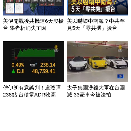
美伊開戰後共機連6天沒擾
美以嚇壞中南海？中共罕
台 學者析消失主因
見5天「零共機」擾台
傳伊朗有意談判！道瓊彈
太子集團洗錢大軍在台團
238點 台積電ADR收高
滅 33豪車今被法拍