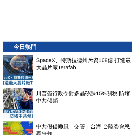
今日熱門
SpaceX、特斯拉德州斥資168億 打造最
大晶片廠Terafab
川普簽行政令對多晶矽課15%關稅 防堵
中共傾銷
中共假借颱風「交管」台海 台陸委會怒
轟無知