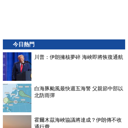
今日熱門
川普：伊朗擁核夢碎 海峽即將恢復通航
白海豚颱風最快週五海警 父親節中部以
北防雨彈
霍爾木茲海峽協議將達成？伊朗傳不收
通行費