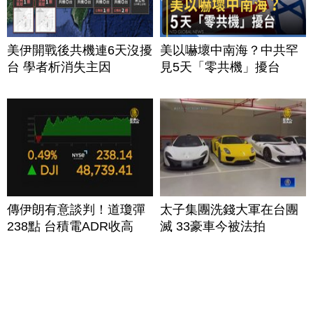
美伊開戰後共機連6天沒擾
美以嚇壞中南海？中共罕
台 學者析消失主因
見5天「零共機」擾台
傳伊朗有意談判！道瓊彈
太子集團洗錢大軍在台團
238點 台積電ADR收高
滅 33豪車今被法拍