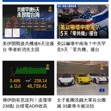
美伊開戰後共機連6天沒擾
美以嚇壞中南海？中共罕
台 學者析消失主因
見5天「零共機」擾台
傳伊朗有意談判！道瓊彈
太子集團洗錢大軍在台團
238點 台積電ADR收高
滅 33豪車今被法拍