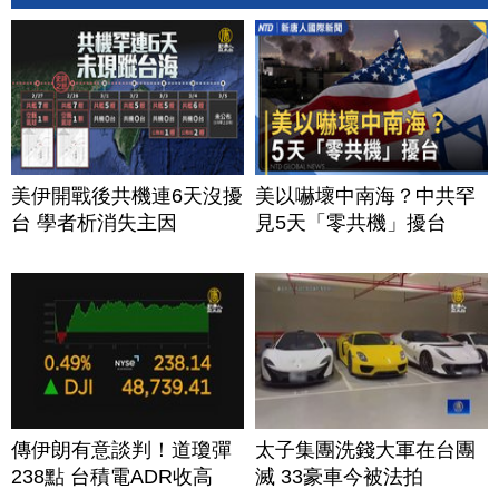
美伊開戰後共機連6天沒擾
美以嚇壞中南海？中共罕
台 學者析消失主因
見5天「零共機」擾台
傳伊朗有意談判！道瓊彈
太子集團洗錢大軍在台團
238點 台積電ADR收高
滅 33豪車今被法拍