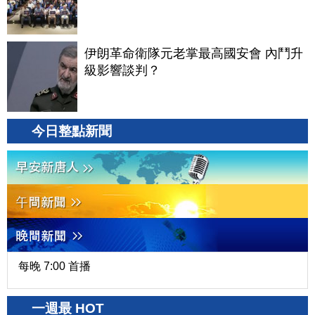
伊朗革命衛隊元老掌最高國安會 內鬥升
級影響談判？
今日整點新聞
每晚 7:00 首播
一週最 HOT