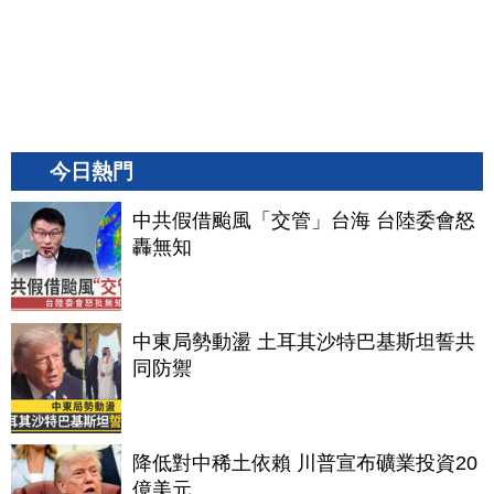
今日熱門
中共假借颱風「交管」台海 台陸委會怒
轟無知
中東局勢動盪 土耳其沙特巴基斯坦誓共
同防禦
降低對中稀土依賴 川普宣布礦業投資20
億美元