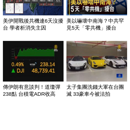
美伊開戰後共機連6天沒擾
美以嚇壞中南海？中共罕
台 學者析消失主因
見5天「零共機」擾台
傳伊朗有意談判！道瓊彈
太子集團洗錢大軍在台團
238點 台積電ADR收高
滅 33豪車今被法拍