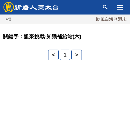
颱風白海豚週末最接
關鍵字：誰來挑戰-知識補給站(六)
<
1
>