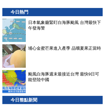
今日熱門
日本氣象廳緊盯白海豚颱風 台灣最快下
午發海警
埔心金蜜芒果進入產季 品嚐夏果正當時
颱風白海豚週末最接近台灣 最快9日可
能登陸中國
今日整點新聞