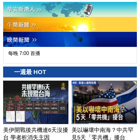
每晚 7:00 首播
一週最 HOT
美伊開戰後共機連6天沒擾
美以嚇壞中南海？中共罕
台 學者析消失主因
見5天「零共機」擾台