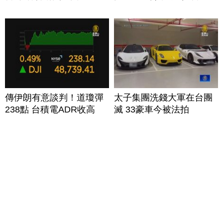
傳伊朗有意談判！道瓊彈
太子集團洗錢大軍在台團
238點 台積電ADR收高
滅 33豪車今被法拍