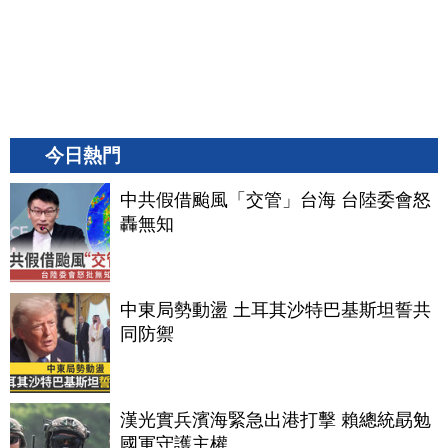
今日熱門
中共假借颱風「交管」台海 台陸委會怒
轟無知
中東局勢動盪 土耳其沙特巴基斯坦誓共
同防禦
漢光實兵濱海緊急出港打擊 賴總統勗勉
國軍守護主權