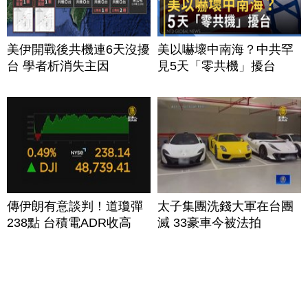
美伊開戰後共機連6天沒擾
美以嚇壞中南海？中共罕
台 學者析消失主因
見5天「零共機」擾台
傳伊朗有意談判！道瓊彈
太子集團洗錢大軍在台團
238點 台積電ADR收高
滅 33豪車今被法拍