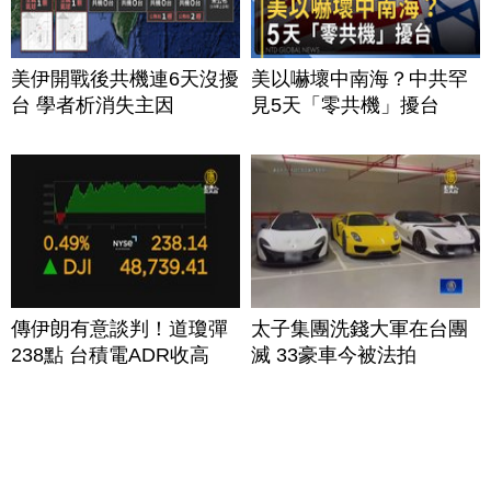
美伊開戰後共機連6天沒擾
美以嚇壞中南海？中共罕
台 學者析消失主因
見5天「零共機」擾台
傳伊朗有意談判！道瓊彈
太子集團洗錢大軍在台團
238點 台積電ADR收高
滅 33豪車今被法拍