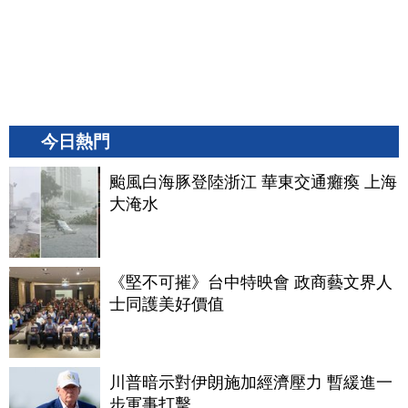
今日熱門
颱風白海豚登陸浙江 華東交通癱瘓 上海
大淹水
《堅不可摧》台中特映會 政商藝文界人
士同護美好價值
川普暗示對伊朗施加經濟壓力 暫緩進一
步軍事打擊