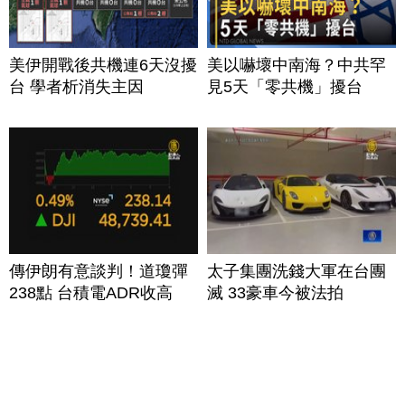
美伊開戰後共機連6天沒擾
美以嚇壞中南海？中共罕
台 學者析消失主因
見5天「零共機」擾台
傳伊朗有意談判！道瓊彈
太子集團洗錢大軍在台團
238點 台積電ADR收高
滅 33豪車今被法拍