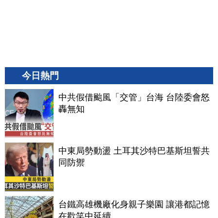
今日熱門
中共假借颱風「交管」台海 台陸委會怒
轟無知
中東局勢動盪 土耳其沙特巴基斯坦誓共
同防禦
台鐵高雄機廠化身親子樂園 讓港都記憶
在歡笑中延續