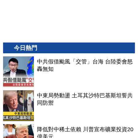
今日熱門
中共假借颱風「交管」台海 台陸委會怒
轟無知
中東局勢動盪 土耳其沙特巴基斯坦誓共
同防禦
降低對中稀土依賴 川普宣布礦業投資20
億美元