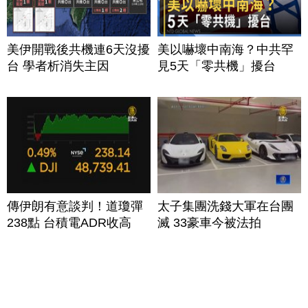
美伊開戰後共機連6天沒擾
美以嚇壞中南海？中共罕
台 學者析消失主因
見5天「零共機」擾台
傳伊朗有意談判！道瓊彈
太子集團洗錢大軍在台團
238點 台積電ADR收高
滅 33豪車今被法拍