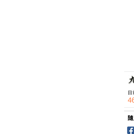
目
4
隨