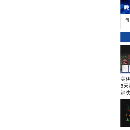
每
美
6天
消