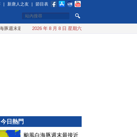
賽
|
新唐人之友
|
節目表
週末最接近台灣 最快9日可能登陸中國
2026 年 8 月 8 日 星期六
台灣漢光首結合城鎮演
今日熱門
颱風白海豚週末最接近