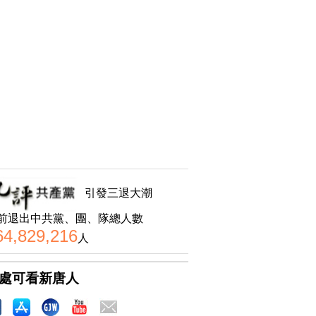
引發三退大潮
前退出中共黨、團、隊總人數
64,829,216
人
處可看新唐人