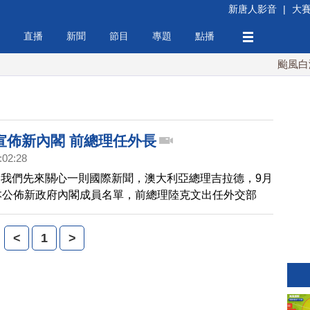
新唐人影音
|
大
直播
新聞
節目
專題
點播
颱風白海豚
宣佈新內閣 前總理任外長
:02:28
我們先來關心一則國際新聞，澳大利亞總理吉拉德，9月
本公佈新政府內閣成員名單，前總理陸克文出任外交部
史密斯改任國防部長，前氣候變化和水資源部長黃英賢出
。
<
1
>