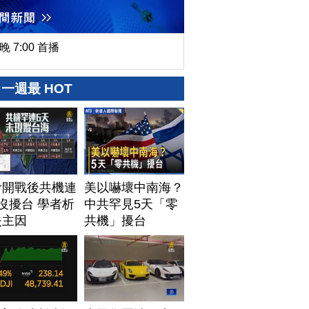
晚 7:00 首播
一週最 HOT
伊開戰後共機連
美以嚇壞中南海？
沒擾台 學者析
中共罕見5天「零
失主因
共機」擾台