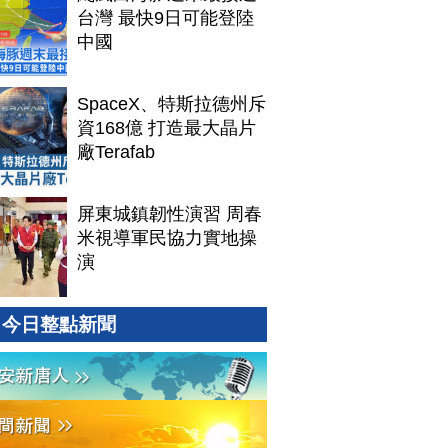
台灣 最快9日可能登陸
中國
SpaceX、特斯拉德州斥
資168億 打造最大晶片
廠Terafab
屏東城鎮韌性演習 周春
米視導軍民協力實地操
演
今日整點新聞