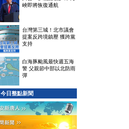
峽即將恢復通航
台灣第三城！北市議會
提案反跨境鎮壓 獲跨黨
支持
白海豚颱風最快週五海
警 父親節中部以北防雨
彈
今日整點新聞