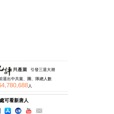
引發三退大潮
前退出中共黨、團、隊總人數
64,780,688
人
處可看新唐人