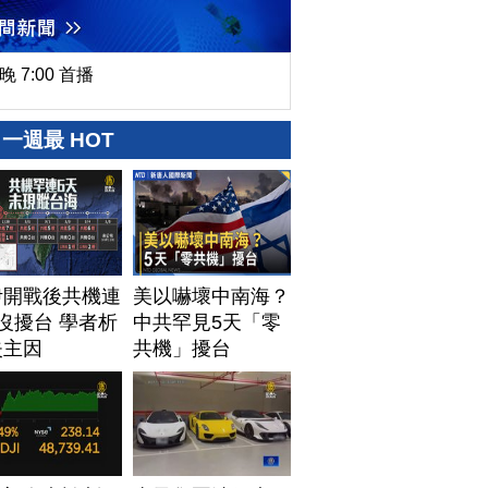
晚 7:00 首播
一週最 HOT
伊開戰後共機連
美以嚇壞中南海？
沒擾台 學者析
中共罕見5天「零
失主因
共機」擾台