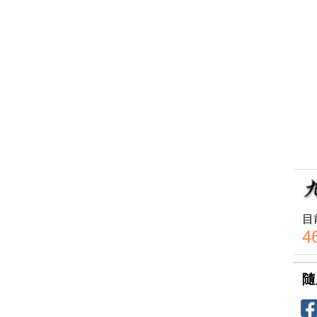
目
4
隨