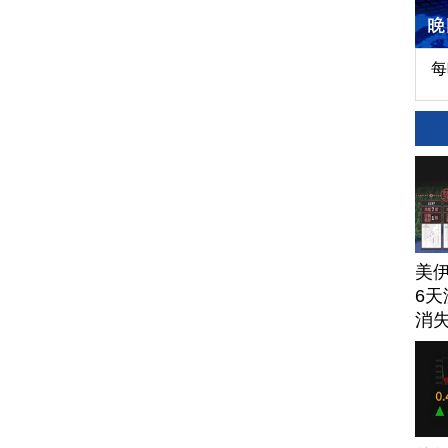
每
美
6天
消