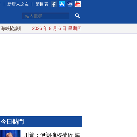
賽
|
新唐人之友
|
節目表
峽協議將達成？伊朗傳不收通行費
2026 年 8 月 6 日 星期四
配合漢光 總統賴清德親登
今日熱門
川普：伊朗擁核夢碎 海