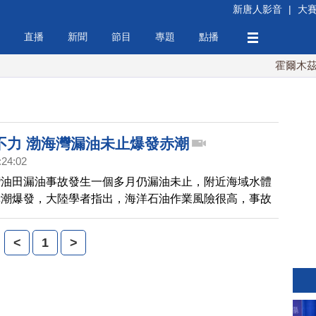
新唐人影音
|
大
直播
新聞
節目
專題
點播
霍爾木茲海
不力 渤海灣漏油未止爆發赤潮
:24:02
灣油田漏油事故發生一個多月仍漏油未止，附近海域水體
赤潮爆發，大陸學者指出，海洋石油作業風險很高，事故
成污染，損失嚴重，漏油事故顯示政府監管不力。
<
1
>