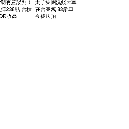
伊朗有意談判！
太子集團洗錢大軍
彈238點 台積
在台團滅 33豪車
DR收高
今被法拍