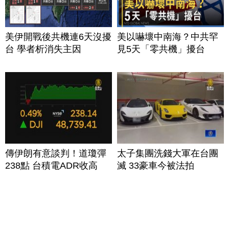
美伊開戰後共機連6天沒擾
美以嚇壞中南海？中共罕
台 學者析消失主因
見5天「零共機」擾台
傳伊朗有意談判！道瓊彈
太子集團洗錢大軍在台團
238點 台積電ADR收高
滅 33豪車今被法拍