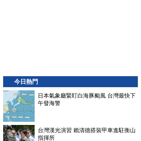
今日熱門
日本氣象廳緊盯白海豚颱風 台灣最快下
午發海警
台灣漢光演習 賴清德搭裝甲車進駐衡山
指揮所