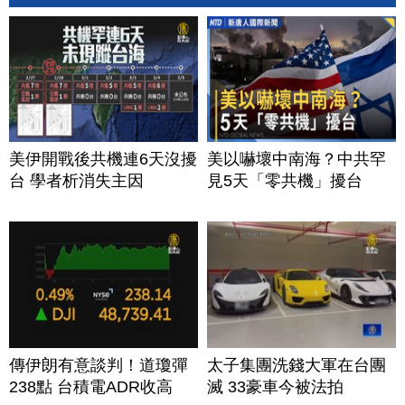
美伊開戰後共機連6天沒擾
美以嚇壞中南海？中共罕
台 學者析消失主因
見5天「零共機」擾台
傳伊朗有意談判！道瓊彈
太子集團洗錢大軍在台團
238點 台積電ADR收高
滅 33豪車今被法拍