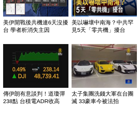
美伊開戰後共機連6天沒擾
美以嚇壞中南海？中共罕
台 學者析消失主因
見5天「零共機」擾台
傳伊朗有意談判！道瓊彈
太子集團洗錢大軍在台團
238點 台積電ADR收高
滅 33豪車今被法拍