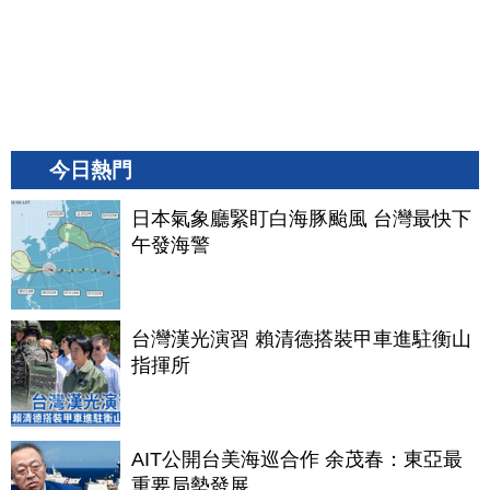
今日熱門
日本氣象廳緊盯白海豚颱風 台灣最快下
午發海警
台灣漢光演習 賴清德搭裝甲車進駐衡山
指揮所
AIT公開台美海巡合作 余茂春：東亞最
重要局勢發展