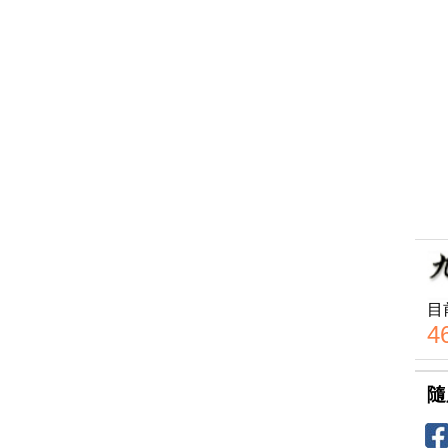
目
4
隨