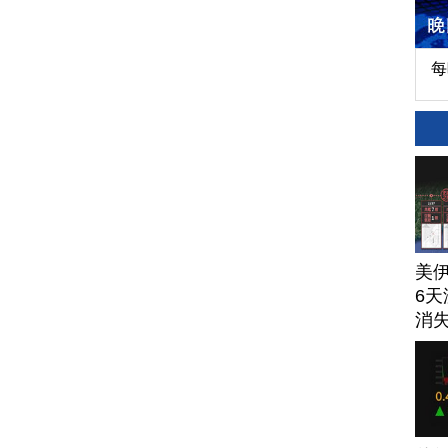
每
美
6天
消