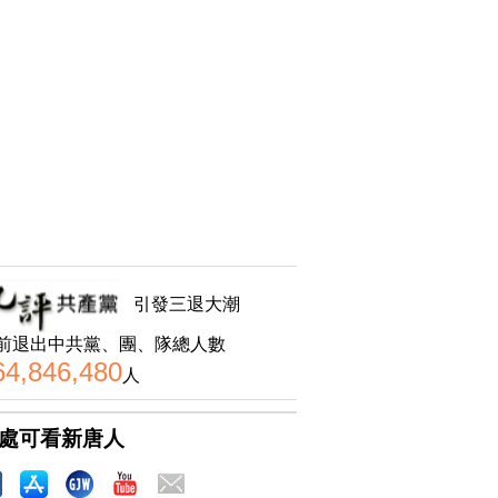
引發三退大潮
前退出中共黨、團、隊總人數
64,846,480
人
處可看新唐人