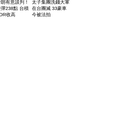
伊朗有意談判！
太子集團洗錢大軍
彈238點 台積
在台團滅 33豪車
DR收高
今被法拍