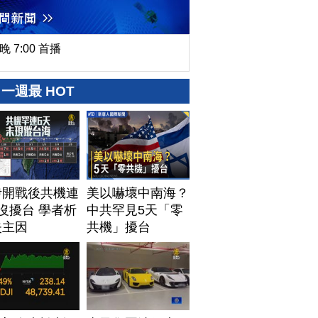
晚 7:00 首播
一週最 HOT
伊開戰後共機連
美以嚇壞中南海？
沒擾台 學者析
中共罕見5天「零
失主因
共機」擾台