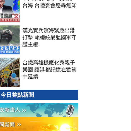
台海 台陸委會怒轟無知
漢光實兵濱海緊急出港
打擊 賴總統勗勉國軍守
護主權
台鐵高雄機廠化身親子
樂園 讓港都記憶在歡笑
中延續
今日整點新聞