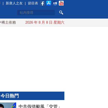
賽
|
新唐人之友
|
節目表
土依賴 川普宣布礦業投資20億美元
2026 年 8 月 8 日 星期六
中東局勢動盪 土耳其沙特
今日熱門
中共假借颱風「交管」