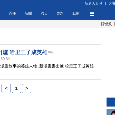
新唐人影音
|
大
直播
新聞
節目
專題
點播
降低對中稀
出爐 哈里王子成英雄
:50:34
漫畫故事的英雄人物 ,新漫畫書出爐 哈里王子成英雄
<
1
>