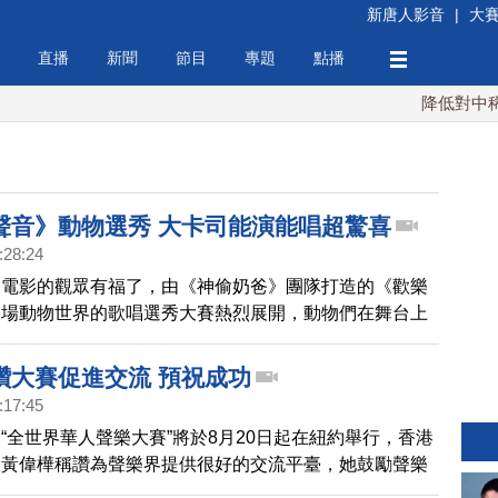
新唐人影音
|
大
直播
新聞
節目
專題
點播
降低對中稀土
聲音》動物選秀 大卡司能演能唱超驚喜
:28:24
物電影的觀眾有福了，由《神偷奶爸》團隊打造的《歡樂
一場動物世界的歌唱選秀大賽熱烈展開，動物們在舞台上
相當逗趣。而背後的配音個個是大卡司，能演能唱，歌喉
驚喜。
讚大賽促進交流 預祝成功
:17:45
“全世界華人聲樂大賽”將於8月20日起在紐約舉行，香港
家黃偉樺稱讚為聲樂界提供很好的交流平臺，她鼓勵聲樂
參賽，並預祝大賽成功。