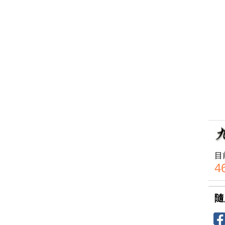
目
4
隨