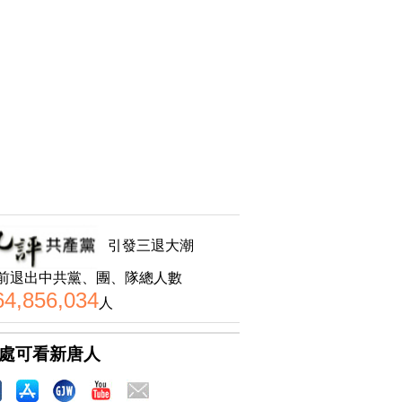
引發三退大潮
前退出中共黨、團、隊總人數
64,856,034
人
處可看新唐人