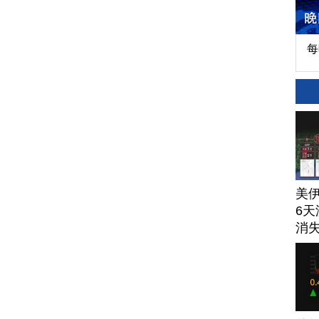
每
美
6天
消