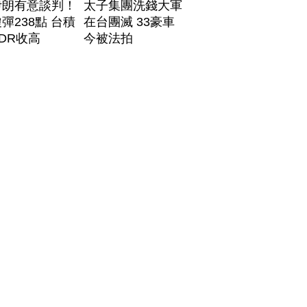
伊朗有意談判！
太子集團洗錢大軍
彈238點 台積
在台團滅 33豪車
DR收高
今被法拍