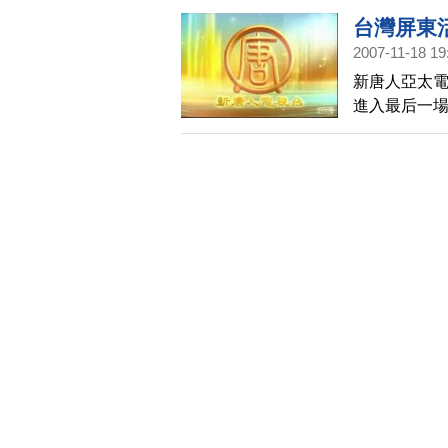
台灣屏東
2007-11-18 19
新唐人亞太電
進入最后一
前三場更浩大
油打气之外順
淘汰賽