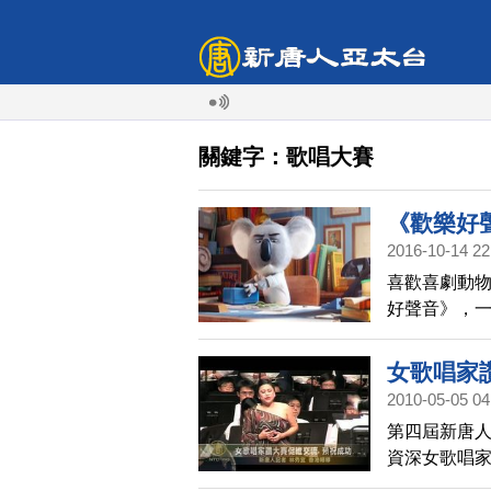
關鍵字：歌唱大賽
《歡樂好
2016-10-14 22
喜歡喜劇動
好聲音》，
賣力表演，
好到讓粉絲
女歌唱家
2010-05-05 04
第四屆新唐人
資深女歌唱
同好們踴躍