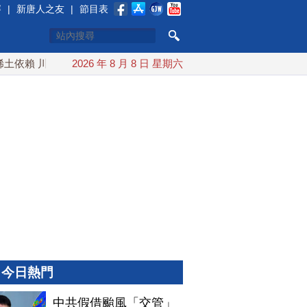
賽
|
新唐人之友
|
節目表
依賴 川普宣布礦業投資20億美元
2026 年 8 月 8 日 星期六
中東局勢動盪 土耳其沙特巴
今日熱門
中共假借颱風「交管」