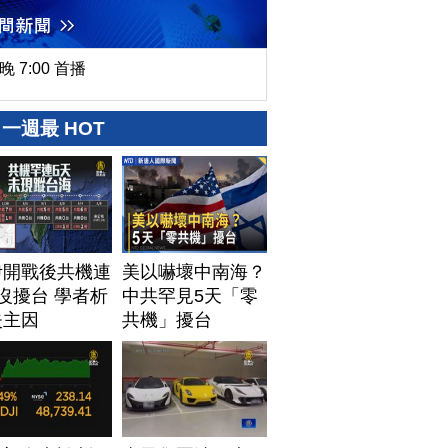
晚 7:00 首播
一週最 HOT
伊開戰後共機連
美以嚇壞中南海？
沒擾台 學者析
中共罕見5天「零
失主因
共機」擾台