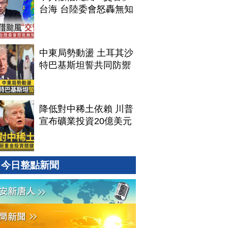
台海 台陸委會怒轟無知
中東局勢動盪 土耳其沙
特巴基斯坦誓共同防禦
降低對中稀土依賴 川普
宣布礦業投資20億美元
今日整點新聞