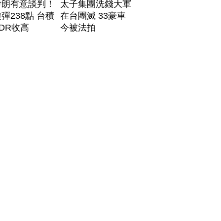
伊朗有意談判！
太子集團洗錢大軍
彈238點 台積
在台團滅 33豪車
DR收高
今被法拍