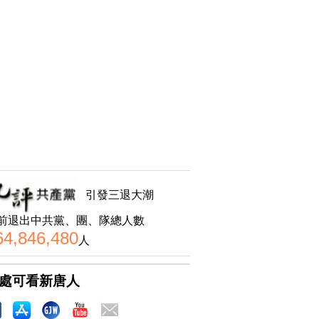
引發三退大潮
前退出中共黨、團、隊總人數
64,846,480
人
處可看新唐人