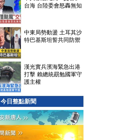
台海 台陸委會怒轟無知
中東局勢動盪 土耳其沙
特巴基斯坦誓共同防禦
漢光實兵濱海緊急出港
打擊 賴總統勗勉國軍守
護主權
今日整點新聞