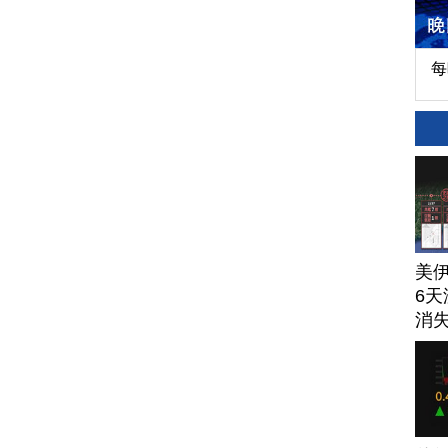
每
美
6天
消