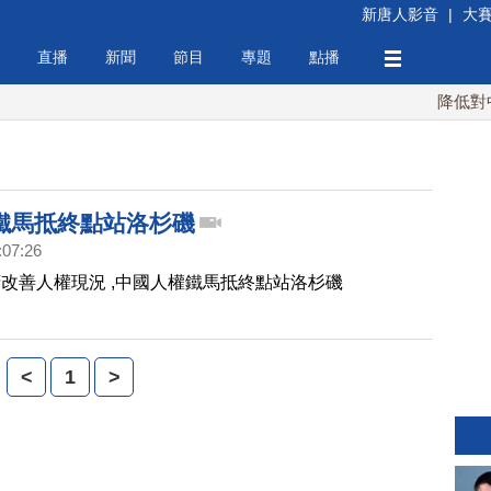
新唐人影音
|
大
直播
新聞
節目
專題
點播
降低對中稀
鐵馬抵終點站洛杉磯
:07:26
改善人權現況 ,中國人權鐵馬抵終點站洛杉磯
<
1
>