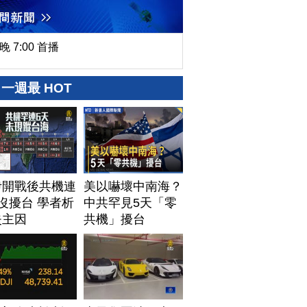
晚 7:00 首播
一週最 HOT
伊開戰後共機連
美以嚇壞中南海？
沒擾台 學者析
中共罕見5天「零
失主因
共機」擾台