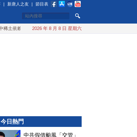
賽
|
新唐人之友
|
節目表
土依賴 川普宣布礦業投資20億美元
2026 年 8 月 8 日 星期六
中東局勢動盪 土耳其沙特
今日熱門
中共假借颱風「交管」