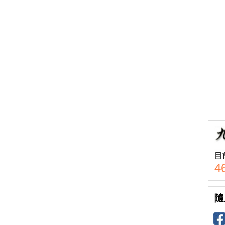
目
4
隨