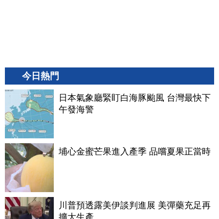
今日熱門
日本氣象廳緊盯白海豚颱風 台灣最快下
午發海警
埔心金蜜芒果進入產季 品嚐夏果正當時
川普預透露美伊談判進展 美彈藥充足再
擴大生產