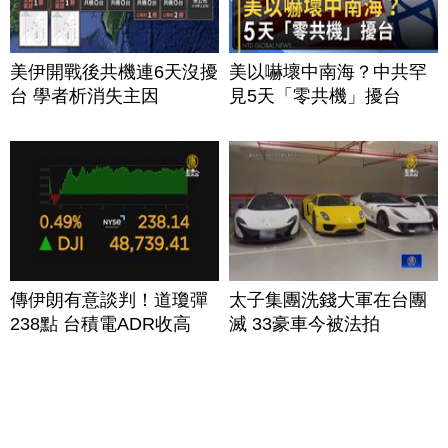
美伊開戰後共機連6天沒擾
美以嚇壞中南海？中共罕
台 學者析消失主因
見5天「零共機」擾台
傳伊朗有意談判！道瓊彈
太子集團洗錢大軍在台團
238點 台積電ADR收高
滅 33豪車今被法拍