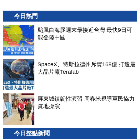
今日熱門
颱風白海豚週末最接近台灣 最快9日可
能登陸中國
SpaceX、特斯拉德州斥資168億 打造最
大晶片廠Terafab
屏東城鎮韌性演習 周春米視導軍民協力
實地操演
今日整點新聞