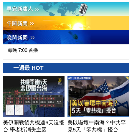
每晚 7:00 首播
一週最 HOT
美伊開戰後共機連6天沒擾
美以嚇壞中南海？中共罕
台 學者析消失主因
見5天「零共機」擾台