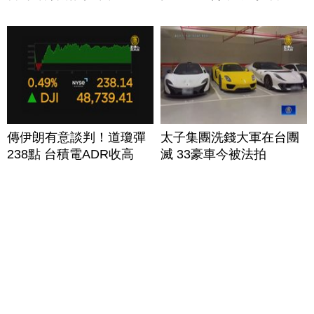
傳伊朗有意談判！道瓊彈
太子集團洗錢大軍在台團
238點 台積電ADR收高
滅 33豪車今被法拍