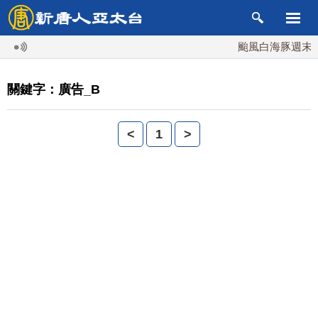
颱風白海豚週末最
關鍵字：廣告_B
<
1
>