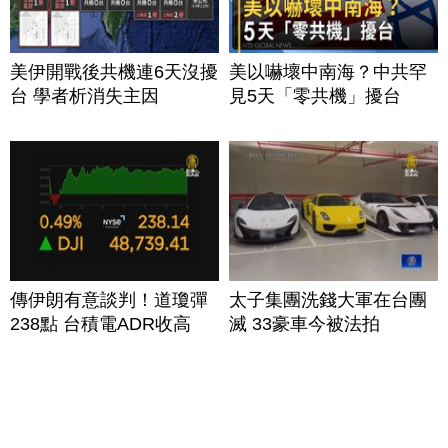
美伊開戰後共機連6天沒擾
美以嚇壞中南海？中共罕
台 學者析消失主因
見5天「零共機」擾台
傳伊朗有意談判！道瓊彈
太子集團洗錢大軍在台團
238點 台積電ADR收高
滅 33豪車今被法拍