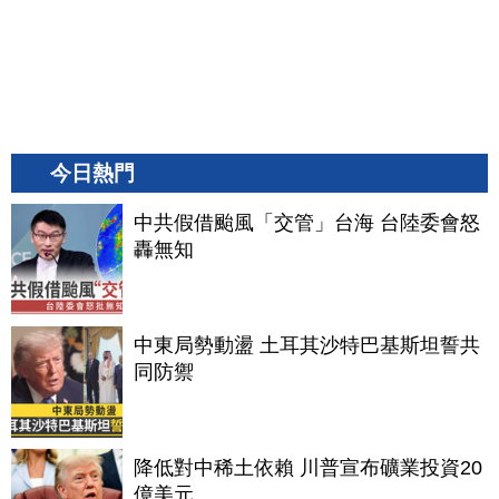
今日熱門
中共假借颱風「交管」台海 台陸委會怒
轟無知
中東局勢動盪 土耳其沙特巴基斯坦誓共
同防禦
降低對中稀土依賴 川普宣布礦業投資20
億美元