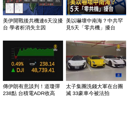
美伊開戰後共機連6天沒擾
美以嚇壞中南海？中共罕
台 學者析消失主因
見5天「零共機」擾台
傳伊朗有意談判！道瓊彈
太子集團洗錢大軍在台團
238點 台積電ADR收高
滅 33豪車今被法拍