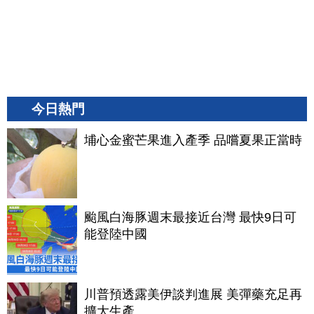
今日熱門
埔心金蜜芒果進入產季 品嚐夏果正當時
颱風白海豚週末最接近台灣 最快9日可
能登陸中國
川普預透露美伊談判進展 美彈藥充足再
擴大生產