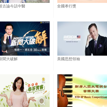
談古論今話中醫
全國孝行獎
新聞大破解
美國思想領袖