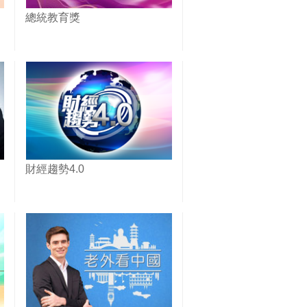
總統教育獎
財經趨勢4.0