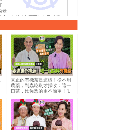
守
原生植物復育山林，連
維，你一定想像不到！
繼千
份孝
中研院都驚嘆朝聖 秀木
｜僑茂不動產 李育寬
下人
抱幸
德生態園區董事長 黃慶
登農
國際
賢
星
真正的有機茶長這樣！從不用
農藥，到蟲吃剩才採收：這一
口茶，比你想的更不簡單！ft.
鳳凰山日出湖有機農場 汪周憲
場長。