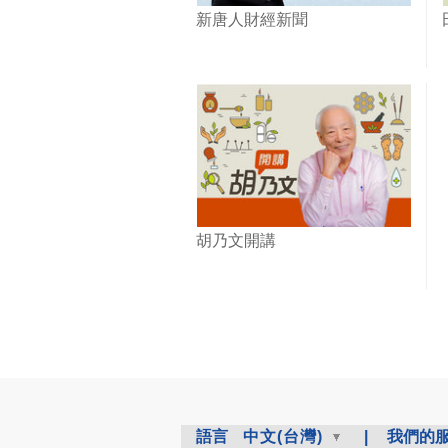
新唐人財經新聞
胡乃文開講
語言
中文(台灣)
|
我們的