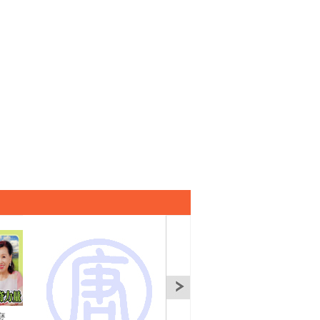
麼
台灣生態奇蹟！1500種
成功企業家的致勝思
傳奇