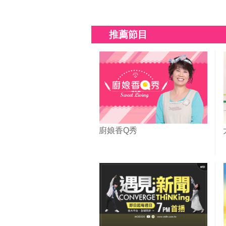
推薦節目
廚娘香Q秀