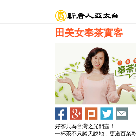
田美女奉茶實客
好茶只為台灣之光開壺！
一杯茶不只談天說地，更道百業