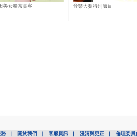
田美女奉茶實客
音樂大賽特別節目
服務
|
關於我們
|
客服資訊
|
澄清與更正
|
倫理委員