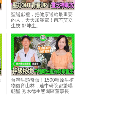
聖誕獻禮，把健康送給最重要
的人，天天加滿電！芮芯艾立
生技 郭坤生。
你
台灣生態奇蹟！1500種原生植
物復育山林，連中研院都驚嘆
朝聖 秀木德生態園區董事長
黃慶賢