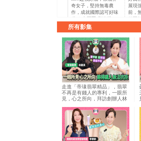
奇女子，堅持無毒農
展現
作，成就國際認可好味
前，
道 ｜森麗園 邱婉琪
錢不
鎰和置
所有影集
走進「帝瑑翡翠精品」，翡翠
不再是有錢人的專利，一眼所
見，心之所向，拜訪創辦人林
麗真董事長