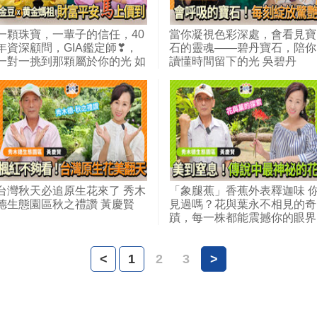
一顆珠寶，一輩子的信任，40
當你凝視色彩深處，會看見寶
年資深顧問，GIA鑑定師❣，
石的靈魂——碧丹寶石，陪你
一對一挑到那顆屬於你的光 如
讀懂時間留下的光 吳碧丹
玉坊珠寶 賴秀美
台灣秋天必追原生花來了 秀木
「象腿蕉」香蕉外表釋迦味 
德生態園區秋之禮讚 黃慶賢
見過嗎？花與葉永不相見的奇
蹟，每一株都能震撼你的眼界
秀木德生態園區 黃慶賢
<
1
2
3
>