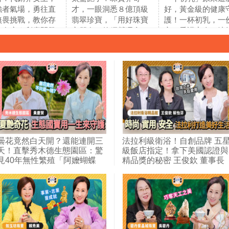
強者氣場，勇往直
才，一眼洞悉８億頂級
好，黃金級的健康
無畏挑戰，教你存
翡翠珍寶，「用好珠寶
護！一杯初乳，一
如存房｜利慶開發&
交朋友」的經營理念，
心，愛護家人，擁
產 黃安利
凝聚顧客，擁有好口碑
福人生！｜卡魯旺
｜ＭIRROR皇宣緣 陳嘉
吳純審
琦
曇花竟然白天開？還能連開三
法拉利級衛浴！自創品牌 五
天！直擊秀木德生態園區：驚
級飯店指定！拿下美國認證與
見40年無性繁殖「阿嬤蝴蝶
精品獎的秘密 王俊欽 董事長
蘭」與差點滅絕的臺灣特有
種！ft. 秀木德生態園區 黃慶賢