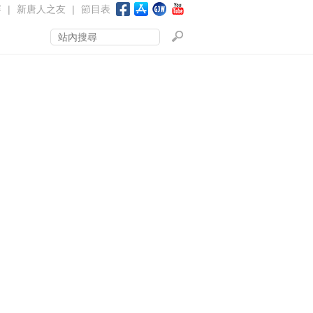
賽
|
新唐人之友
|
節目表