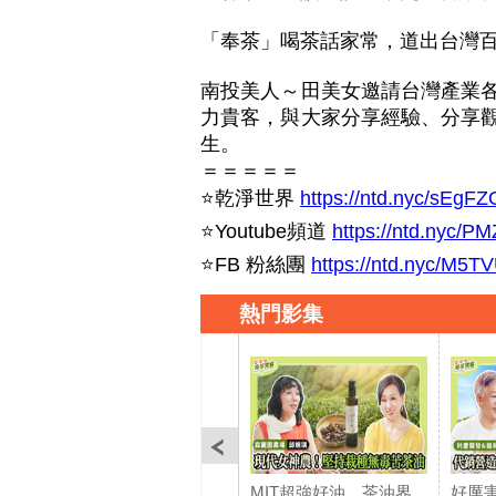
「奉茶」喝茶話家常，道出台灣
南投美人～田美女邀請台灣產業
力貴客，與大家分享經驗、分享
生。
＝＝＝＝＝
⭐乾淨世界
https://ntd.nyc/sEgFZ
⭐Youtube頻道
https://ntd.nyc/P
⭐FB 粉絲團
https://ntd.nyc/M5T
熱門影集
MIT超強好油，茶油界
好厲