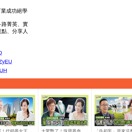
百業成功絕學
各路菁英、實
觀點、分享人
O
MZyEU
VUH
害！代銷界女王，
太驚艷了！珠寶界奇
「牛初乳」原來這