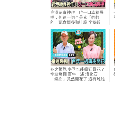
鹿港蔬食神作！吃一口幸福爆
棚，但這一切全是素「輕輕
的」蔬食簡餐咖啡廳 李穆齡
冬之驚艷 冬季也能瘋狂賞花？
幸運爆棚 百年一遇 活化石
「鐵樹」竟然開花了 還有雌雄
版超可愛 秀木德生態園區 黃
慶賢