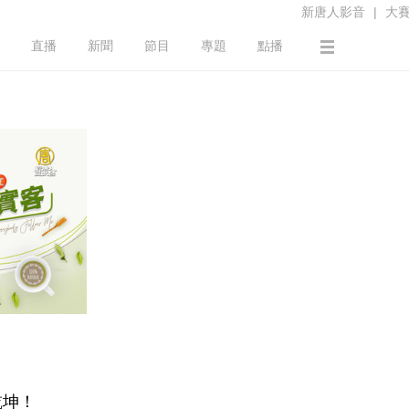
新唐人影音
|
大
直播
新聞
節目
專題
點播
乾坤！