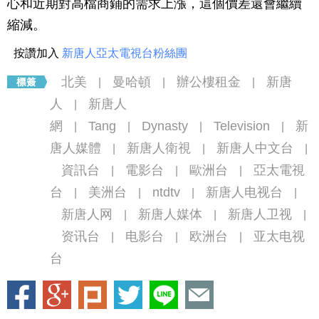
心和近期對高檔商鋪的需求上漲，這個價差還會繼續
縮減。
按讚加入
新唐人亞太電視台粉絲團
北美
曼哈頓
辦公樓租金
新唐
|
|
|
人
新唐人
|
網
Tang
Dynasty
Television
新
|
|
|
|
唐人媒體
新唐人衛視
新唐人中文台
|
|
|
資訊台
電影台
歐洲台
亞太電視
|
|
|
台
美洲台
ntdtv
新唐人电视台
|
|
|
|
新唐人网
新唐人媒体
新唐人卫视
|
|
|
资讯台
电影台
欧洲台
亚太电视
|
|
|
台