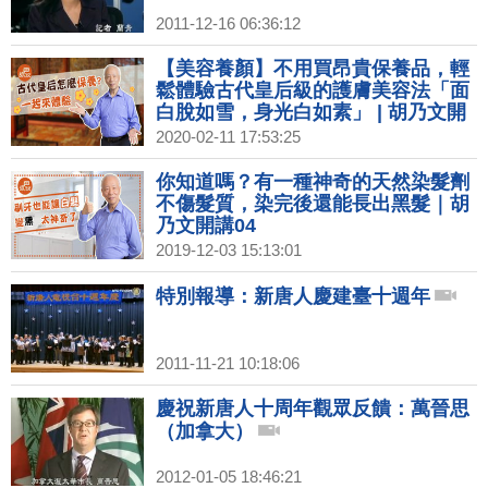
2011-12-16 06:36:12
【美容養顏】不用買昂貴保養品，輕
鬆體驗古代皇后級的護膚美容法「面
白脫如雪，身光白如素」 | 胡乃文開
講02
2020-02-11 17:53:25
你知道嗎？有一種神奇的天然染髮劑
不傷髮質，染完後還能長出黑髮｜胡
乃文開講04
2019-12-03 15:13:01
特別報導：新唐人慶建臺十週年
2011-11-21 10:18:06
慶祝新唐人十周年觀眾反饋：萬晉思
（加拿大）
2012-01-05 18:46:21