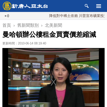
降低對中稀土依賴 川普宣布礦業投資20
首頁
›
舊新聞類別
›
北美新聞
曼哈頓辦公樓租金買賣價差縮減
更新時間：2010-06-14 08:19:40