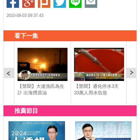
2010-08-03 09:37:43
看下一集
【禁聞】大連漁民為生
【禁聞】通化停水3天
【禁
計 出海撈原油
33萬人用水告急
車狂
推薦節目