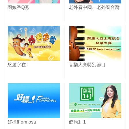
廚娘香Q秀
老外看中國、老外看台灣
悠遊字在
音樂大賽特別節目
好樣!Formosa
健康1+1