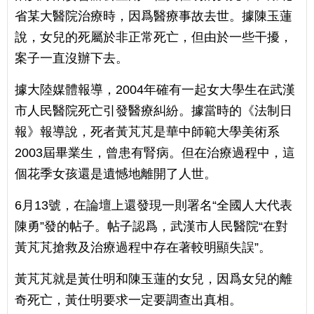
省某大醫院治療時，因爲醫療事故去世。據陳玉蓮
說，女兒的死屬於非正常死亡，但由於一些干擾，
案子一直沒辦下去。
據大陸媒體報導，2004年確有一起女大學生在武漢
市人民醫院死亡引發醫療糾紛。據當時的《法制日
報》報導說，死者黃芃芃是華中師範大學美術系
2003屆畢業生，曾患有腎病。但在治療過程中，這
個花季女孩還是遺憾地離開了人世。
6月13號，在論壇上還發現一則署名“全國人大代表
陳勇”發的帖子。帖子認爲，武漢市人民醫院“在對
黃芃芃搶救及治療過程中存在著較明顯失誤”。
黃芃芃就是黃仕明和陳玉蓮的女兒，因爲女兒的離
奇死亡，黃仕明要求一定要調查出真相。