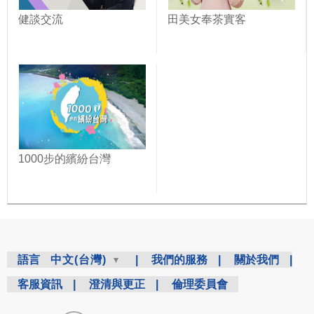
健談交流
田美女奉茶實客
1000步的繽紛台灣
語言
中文(台灣)
|
我們的服務
|
關於我們
|
客服資訊
|
澄清與更正
|
倫理委員會