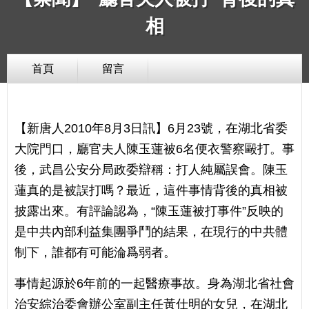
相
首頁
留言
【新唐人2010年8月3日訊】6月23號，在湖北省委
大院門口，廳官夫人陳玉蓮被6名便衣警察毆打。事
後，武昌公安分局政委辯稱：打人純屬誤會。陳玉
蓮真的是被誤打嗎？最近，這件事情背後的真相被
披露出來。有評論認為，“陳玉蓮被打事件”反映的
是中共內部利益集團爭鬥的結果，在現行的中共體
制下，誰都有可能淪爲弱者。
事情起源於6年前的一起醫療事故。身為湖北省社會
治安綜治委會辦公室副主任黃仕明的女兒，在湖北