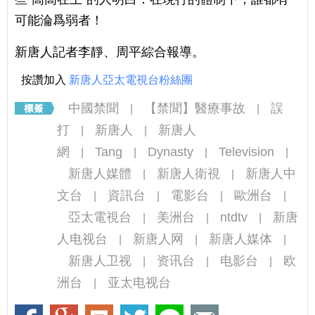
可能淪爲弱者！
新唐人記者李靜、周平綜合報導。
按讚加入
新唐人亞太電視台粉絲團
中國禁聞
【禁聞】醫療事故
誤
|
|
打
新唐人
新唐人
|
|
網
Tang
Dynasty
Television
|
|
|
|
新唐人媒體
新唐人衛視
新唐人中
|
|
文台
資訊台
電影台
歐洲台
|
|
|
|
亞太電視台
美洲台
ntdtv
新唐
|
|
|
人电视台
新唐人网
新唐人媒体
|
|
|
新唐人卫视
资讯台
电影台
欧
|
|
|
洲台
亚太电视台
|