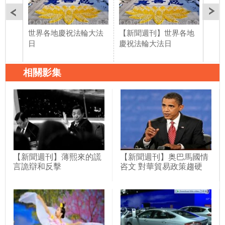
世界各地慶祝法輪大法
【新聞週刊】世界各地
美國
日
慶祝法輪大法日
指中
相關影集
【新聞週刊】薄熙來的謊
【新聞週刊】奥巴馬國情
言詭辯和反擊
咨文 對華貿易政策趨硬