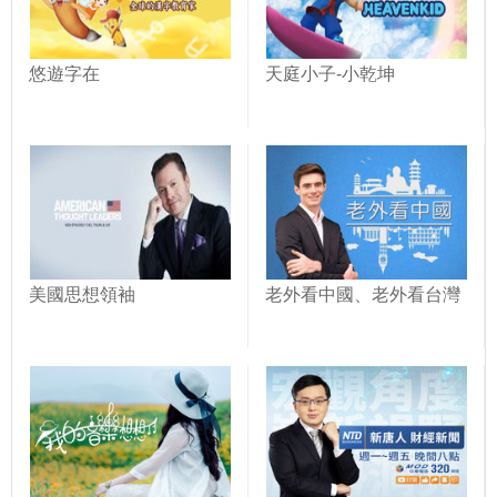
悠遊字在
天庭小子-小乾坤
美國思想領袖
老外看中國、老外看台灣