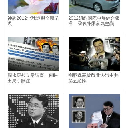
神韻2012全球巡迴全新呈
2012紐約國際車展綜合報
現
導：霸氣外露豪氣盡顯
周永康被立案調查 何時
劉醇逸募款醜聞涉嫌中共
出局引關注
第五縱隊