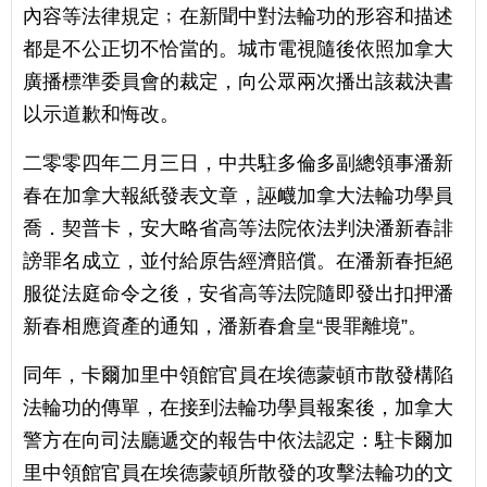
內容等法律規定﹔在新聞中對法輪功的形容和描述
都是不公正切不恰當的。城市電視隨後依照加拿大
廣播標準委員會的裁定，向公眾兩次播出該裁決書
以示道歉和悔改。
二零零四年二月三日，中共駐多倫多副總領事潘新
春在加拿大報紙發表文章，誣衊加拿大法輪功學員
喬．契普卡，安大略省高等法院依法判決潘新春誹
謗罪名成立，並付給原告經濟賠償。在潘新春拒絕
服從法庭命令之後，安省高等法院隨即發出扣押潘
新春相應資產的通知，潘新春倉皇“畏罪離境”。
同年，卡爾加里中領館官員在埃德蒙頓市散發構陷
法輪功的傳單，在接到法輪功學員報案後，加拿大
警方在向司法廳遞交的報告中依法認定：駐卡爾加
里中領館官員在埃德蒙頓所散發的攻擊法輪功的文