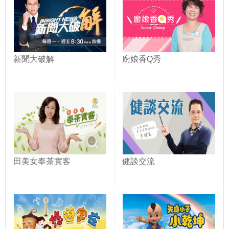
新聞大破解
廚娘香Q秀
田美女奉茶實客
健談交流