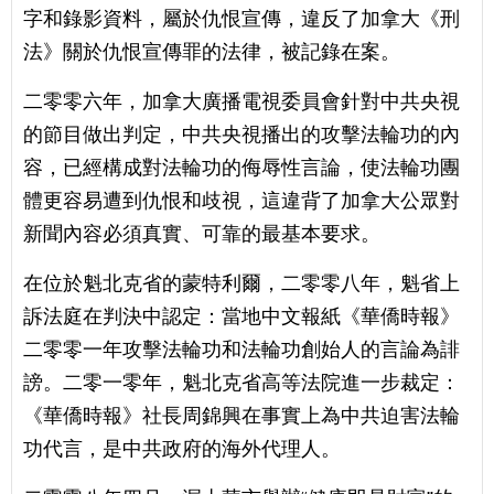
字和錄影資料，屬於仇恨宣傳，違反了加拿大《刑
法》關於仇恨宣傳罪的法律，被記錄在案。
二零零六年，加拿大廣播電視委員會針對中共央視
的節目做出判定，中共央視播出的攻擊法輪功的內
容，已經構成對法輪功的侮辱性言論，使法輪功團
體更容易遭到仇恨和歧視，這違背了加拿大公眾對
新聞內容必須真實、可靠的最基本要求。
在位於魁北克省的蒙特利爾，二零零八年，魁省上
訴法庭在判決中認定：當地中文報紙《華僑時報》
二零零一年攻擊法輪功和法輪功創始人的言論為誹
謗。二零一零年，魁北克省高等法院進一步裁定：
《華僑時報》社長周錦興在事實上為中共迫害法輪
功代言，是中共政府的海外代理人。