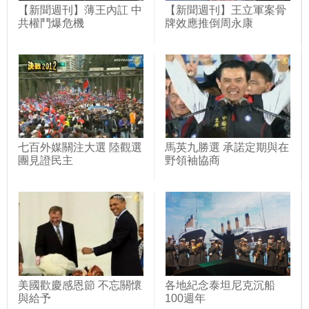
【新聞週刊】薄王內訌 中
【新聞週刊】王立軍案骨
共權鬥爆危機
牌效應推倒周永康
七百外媒關注大選 陸觀選
馬英九勝選 承諾定期與在
團見證民主
野領袖協商
美國歡慶感恩節 不忘關懷
各地紀念泰坦尼克沉船
與給予
100週年