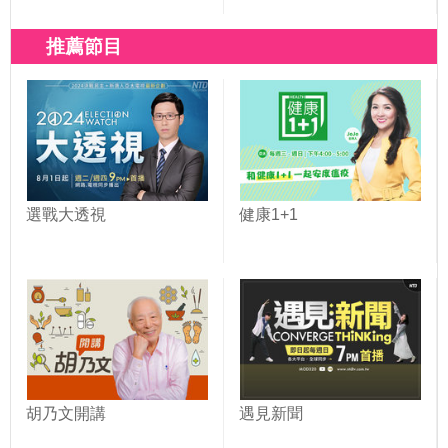
推薦節目
選戰大透視
健康1+1
胡乃文開講
遇見新聞