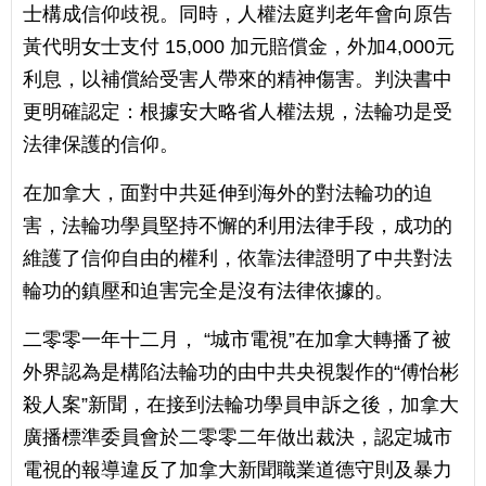
士構成信仰歧視。同時，人權法庭判老年會向原告
黃代明女士支付 15,000 加元賠償金，外加4,000元
利息，以補償給受害人帶來的精神傷害。判決書中
更明確認定：根據安大略省人權法規，法輪功是受
法律保護的信仰。
在加拿大，面對中共延伸到海外的對法輪功的迫
害，法輪功學員堅持不懈的利用法律手段，成功的
維護了信仰自由的權利，依靠法律證明了中共對法
輪功的鎮壓和迫害完全是沒有法律依據的。
二零零一年十二月， “城市電視”在加拿大轉播了被
外界認為是構陷法輪功的由中共央視製作的“傅怡彬
殺人案”新聞，在接到法輪功學員申訴之後，加拿大
廣播標準委員會於二零零二年做出裁決，認定城市
電視的報導違反了加拿大新聞職業道德守則及暴力