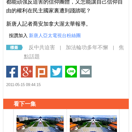
都能頑強反迫害的信仰團體，又怎能讓自己信仰自
由的權利在民主國家裏遭到踐踏呢？
新唐人記者喬安加拿大渥太華報導。
按讚加入
新唐人亞太電視台粉絲團
反中共迫害
加法輪功多年不懈
焦
|
|
點話題
2011-05-15 09:44:15
看下一集