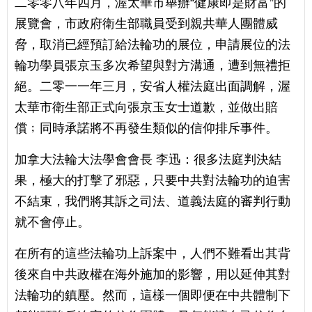
二零零八年四月，渥太華市舉辦“健康即是財富”的
展覽會，市政府衛生部職員受到親共華人團體威
脅，取消已經預訂給法輪功的展位，申請展位的法
輪功學員張京玉多次希望與對方溝通，遭到無禮拒
絕。二零一一年三月，安省人權法庭出面調解，渥
太華市衛生部正式向張京玉女士道歉，並做出賠
償﹔同時承諾將不再發生類似的信仰排斥事件。
加拿大法輪大法學會會長 李迅：很多法庭判決結
果，極大的打擊了邪惡，只要中共對法輪功的迫害
不結束，我們將其訴之司法、道義法庭的審判行動
就不會停止。
在所有的這些法輪功上訴案中，人們不難看出其背
後來自中共政權在海外施加的影響，用以延伸其對
法輪功的鎮壓。然而，這樣一個即便在中共體制下