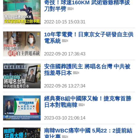
奇技！球速160KM 武術爺爺精準拔
刀對半劈
2022-10-15 15:03:31
10年零電費！日東京女子研發自主供
電系統
2022-09-20 17:36:43
安倍國葬護民主 將唱名台灣 中共被
指羞辱日本
2022-09-26 13:27:34
經典賽B組中國隊又輸！捷克奪首勝
日本對戰南韓
2023-03-10 21:06:14
南韓WBC痛宰中國 5局22：2提前結
束比賽