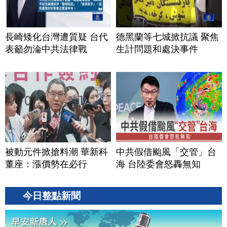
長崎矮化台灣遭質疑 台代
德黑蘭等七城掀抗議 聚焦
表籲勿淪中共法律戰
生計問題和處決事件
被動元件掀搶料潮 華新科
中共假借颱風「交管」台
董座：漲價勢在必行
海 台陸委會怒轟無知
今日整點新聞