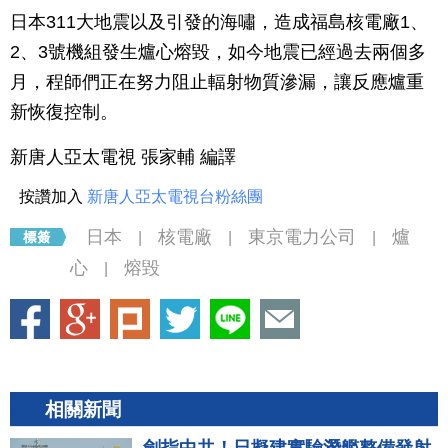
日本311大地震以及引發的海嘯，造成福島核電廠1、
2、3號機組發生爐心熔毀，如今地震已經過去兩個多
月，程師們正在努力阻止輻射物質滲漏，讓反應爐重
新恢復控制。
新唐人亞太電視 張家輔 編譯
按讚加入
新唐人亞太電視台粉絲團
日本
核電廠
東京電力公司
爐
|
|
|
心
熔毀
|
相關新聞