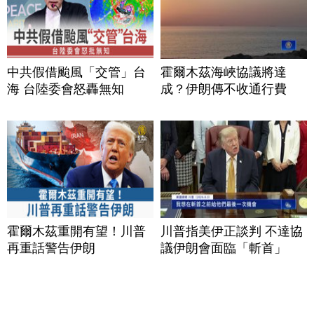
中共假借颱風「交管」台
霍爾木茲海峽協議將達
海 台陸委會怒轟無知
成？伊朗傳不收通行費
霍爾木茲重開有望！川普
川普指美伊正談判 不達協
再重話警告伊朗
議伊朗會面臨「斬首」