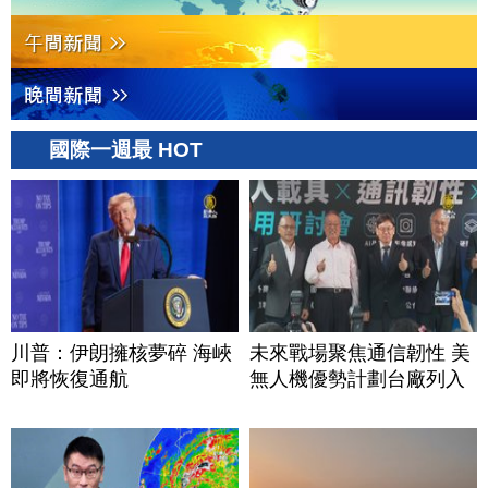
國際一週最 HOT
川普：伊朗擁核夢碎 海峽
未來戰場聚焦通信韌性 美
即將恢復通航
無人機優勢計劃台廠列入