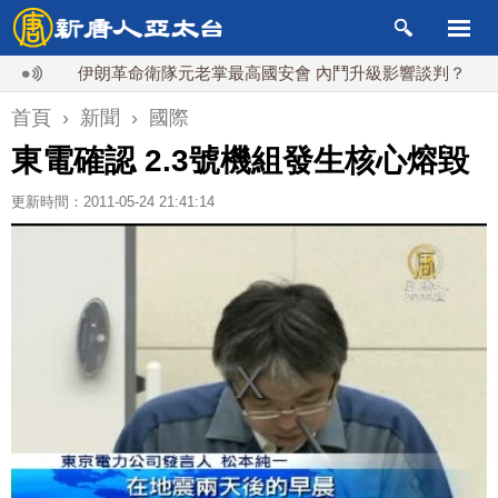
伊朗革命衛隊元老掌最高國安會 內鬥升級影響談判？
德
首頁
›
新聞
›
國際
東電確認 2.3號機組發生核心熔毀
更新時間：2011-05-24 21:41:14