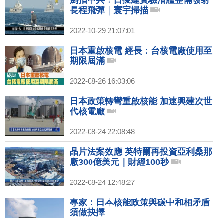
劍指中共！日擬建實驗潛艦整備發射
長程飛彈｜寰宇掃描
2022-10-29 21:07:01
日本重啟核電 經長：台核電廠使用至
期限屆滿
2022-08-26 16:03:06
日本政策轉彎重啟核能 加速興建次世
代核電廠
2022-08-24 22:08:48
晶片法案效應 英特爾再投資亞利桑那
廠300億美元｜財經100秒
2022-08-24 12:48:27
專家：日本核能政策與碳中和相矛盾
須做抉擇