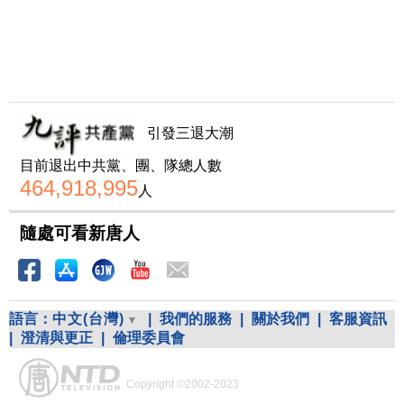
引發三退大潮
目前退出中共黨、團、隊總人數
464,918,995
人
隨處可看新唐人
語言：
中文(台灣)
|
我們的服務
|
關於我們
|
客服資訊
|
澄清與更正
|
倫理委員會
Copyright ©2002-2023