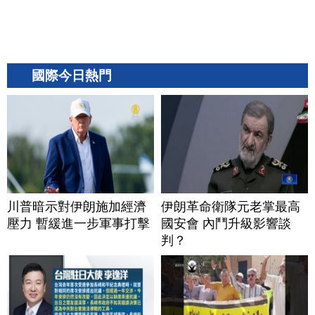
國際今日熱門
川普暗示對伊朗施加經濟
伊朗革命衛隊元老掌最高
壓力 暫緩進一步軍事打擊
國安會 內鬥升級影響談
判？