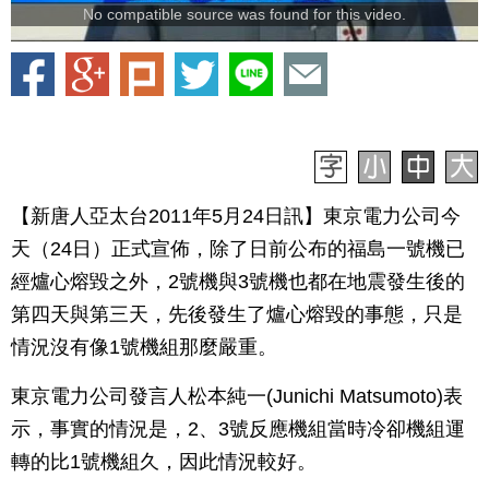
No compatible source was found for this video.
【新唐人亞太台2011年5月24日訊】東京電力公司今
天（24日）正式宣佈，除了日前公布的福島一號機已
經爐心熔毀之外，2號機與3號機也都在地震發生後的
第四天與第三天，先後發生了爐心熔毀的事態，只是
情況沒有像1號機組那麼嚴重。
東京電力公司發言人松本純一(Junichi Matsumoto)表
示，事實的情況是，2、3號反應機組當時冷卻機組運
轉的比1號機組久，因此情況較好。