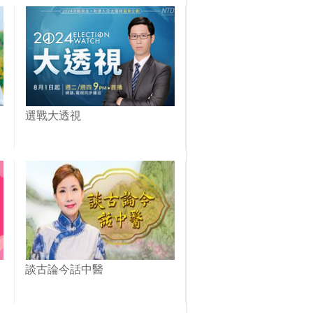
選戰大透視
談古論今話中醫