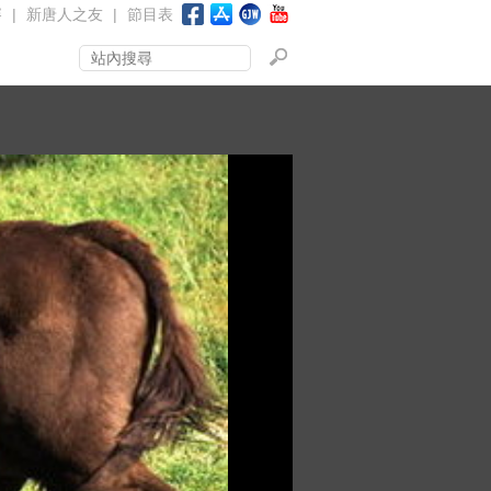
賽
|
新唐人之友
|
節目表