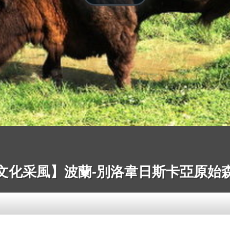
文化采風】波蘭-別洛韋日斯卡亞原始