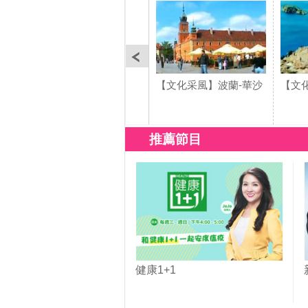
【文化采風】波蘭-華沙
【文
推薦節目
健康1+1