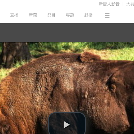
新唐人影音
|
大
直播
新聞
節目
專題
點播