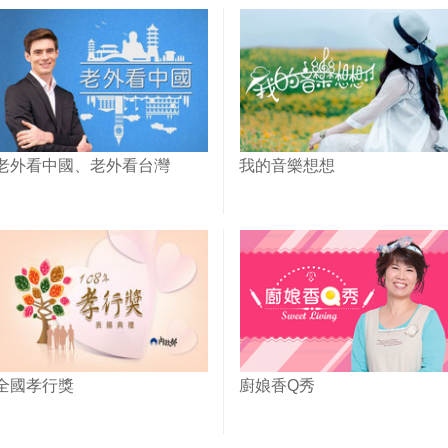
老外看中國、老外看台灣
我的音樂想想
全國孝行獎
廚娘香Q秀