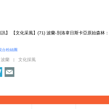
1日訊】 【文化采風】(71) 波蘭-別洛韋日斯卡亞原始森
視台粉絲團
波蘭
文化採風
|