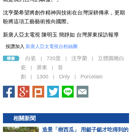
沈亨榮希望將創作精神與技術在台灣深耕傳承，更期
盼將這項工藝藝術推向國際。
新唐人亞太電視 陳明玉 簡靜如 台灣屏東採訪報導
按讚加入
新唐人亞太電視台粉絲團
白瓷
720度
沈亨榮
立體圓雕白
|
|
|
瓷
屏東
首
|
|
創
1300
Only
Porcelain
|
|
|
相關新聞
造景「樹西瓜」 用鋸子鋸才吃得到的