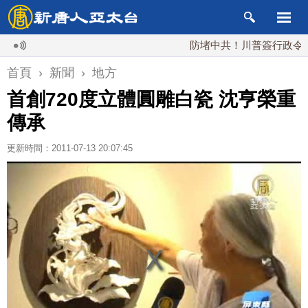
防堵中共！川普簽行政令 對多晶
首頁
›
新聞
›
地方
首創720度立體圓雕白瓷 沈亨榮重
傳承
更新時間：2011-07-13 20:07:45