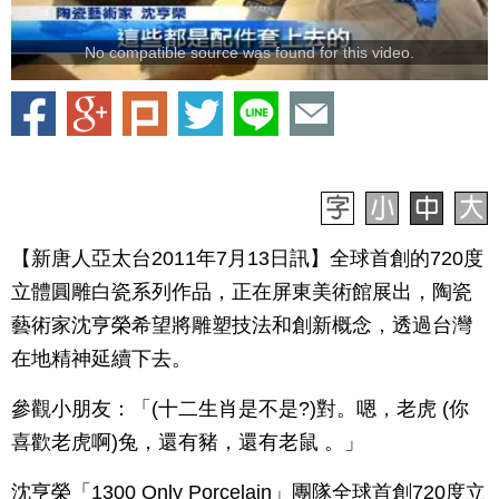
No compatible source was found for this video.
【新唐人亞太台2011年7月13日訊】全球首創的720度
立體圓雕白瓷系列作品，正在屏東美術館展出，陶瓷
藝術家沈亨榮希望將雕塑技法和創新概念，透過台灣
在地精神延續下去。
參觀小朋友：「(十二生肖是不是?)對。嗯，老虎 (你
喜歡老虎啊)兔，還有豬，還有老鼠 。」
沈亨榮「1300 Only Porcelain」團隊全球首創720度立