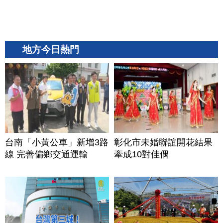
地方今日熱門
台南「小黃公車」新增3路
彰化市未婚聯誼開花結果
線 完善偏鄉交通運輸
牽成10對佳偶