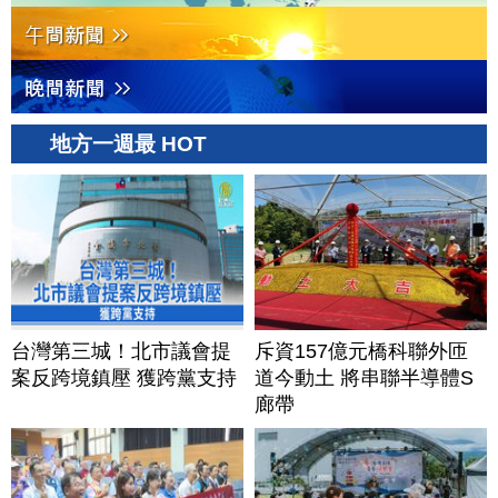
地方一週最 HOT
台灣第三城！北市議會提
斥資157億元橋科聯外匝
案反跨境鎮壓 獲跨黨支持
道今動土 將串聯半導體S
廊帶