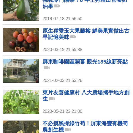
挑戰冷門酪梨！8 年堅持種出營養奶
油果
2019-07-18 21:56:50
原生種愛玉大果藤榕 鮮美果實做出古
早記憶美味
2020-03-19 21:59:38
屏東咖啡園區開幕 觀光185線新亮點
2021-02-03 21:53:26
東片友善健康村 八大農場攜手地方創
生
2020-05-21 23:21:00
不必摸黑採綠竹筍！屏東海豐有機筍
農創生機