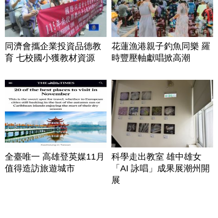
同濟會攜企業投資品德教
花蓮漁港親子釣魚同樂 羅
育 七校國小獲教材資源
時豐壓軸獻唱掀高潮
全臺唯一 高雄登英媒11月
科學走出教室 雄中雄女
值得造訪旅遊城市
「AI 詠唱」成果展潮州開
展