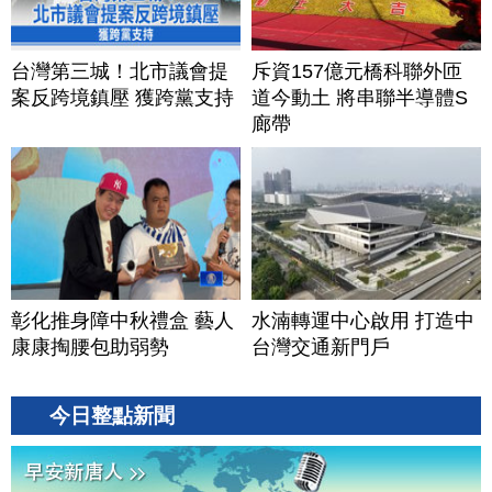
台灣第三城！北市議會提
斥資157億元橋科聯外匝
案反跨境鎮壓 獲跨黨支持
道今動土 將串聯半導體S
廊帶
彰化推身障中秋禮盒 藝人
水湳轉運中心啟用 打造中
康康掏腰包助弱勢
台灣交通新門戶
今日整點新聞