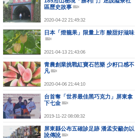
185沿山秘境「勝利門」述說隘寮社
區歷史故事
2020-04-22 21:49:32
日本「燈籠果」限量上市 酸甜好滋味
2021-04-13 21:43:06
青農創業挑戰紅寶石芭樂 少籽口感不
凡
2020-04-06 21:44:10
台首奪「世界最佳黑巧克力」屏東拿
下七金
2019-11-22 08:08:32
屏東縣公布五確診足跡 潘孟安籲勿以
訛傳訛