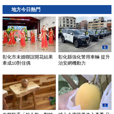
地方今日熱門
彰化市未婚聯誼開花結果
彰化縣強化警用車輛 提升
牽成10對佳偶
治安網機動力