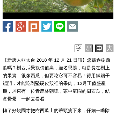
【新唐人亞太台 2018 年 12 月 21 日訊】您聽過樹西
瓜嗎？樹西瓜景觀價值高，顧名思義，就是長在樹上
的果實，很像西瓜，但要吃它可不容易！得用鐵鋸子
鋸開，才能吃到堅硬皮殼裡的果肉，12月正值盛產
期，屏東有一位青農林朝聰，家中庭園的樹西瓜，結
實纍纍，一起去看看。
轉了好幾圈才把樹西瓜上的蒂頭摘下來，仔細一瞧除