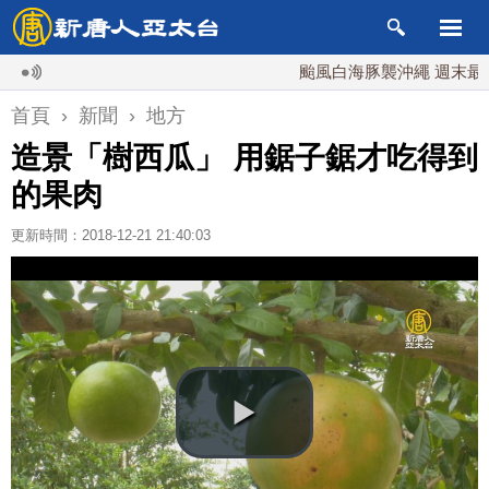
颱風白海豚襲沖繩 週末最近台灣
首頁
›
新聞
›
地方
造景「樹西瓜」 用鋸子鋸才吃得到
的果肉
更新時間：2018-12-21 21:40:03