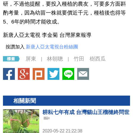
研，不過他提醒，要投入種植的農友，可要多方面斟
酌考量，因為幼苗一株就要價近千元，種植後也得等
5、6年的時間才能收成。
新唐人亞太電視 李金菊 台灣屏東報導
按讚加入
新唐人亞太電視台粉絲團
屏東
林朝聰
竹田 樹西瓜
|
|
相關新聞
耕耘七年有成 台灣貓山王榴槤終問世
2020-05-22 21:22:38