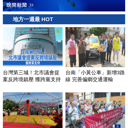
地方一週最 HOT
台灣第三城！北市議會提
台南「小黃公車」新增3路
案反跨境鎮壓 獲跨黨支持
線 完善偏鄉交通運輸