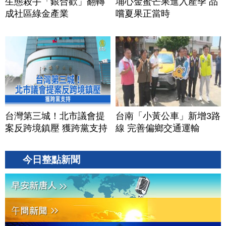
生態殺手「銀合歡」翻轉
埔心金蜜芒果進入產季 品
成社區綠金產業
嚐夏果正當時
台灣第三城！北市議會提
台南「小黃公車」新增3路
案反跨境鎮壓 獲跨黨支持
線 完善偏鄉交通運輸
今日整點新聞