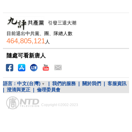
引發三退大潮
目前退出中共黨、團、隊總人數
464,805,121
人
隨處可看新唐人
語言：
中文(台灣)
|
我們的服務
|
關於我們
|
客服資訊
|
澄清與更正
|
倫理委員會
Copyright ©2002-2023