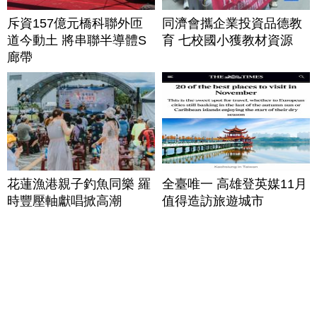
斥資157億元橋科聯外匝
同濟會攜企業投資品德教
道今動土 將串聯半導體S
育 七校國小獲教材資源
廊帶
花蓮漁港親子釣魚同樂 羅
全臺唯一 高雄登英媒11月
時豐壓軸獻唱掀高潮
值得造訪旅遊城市