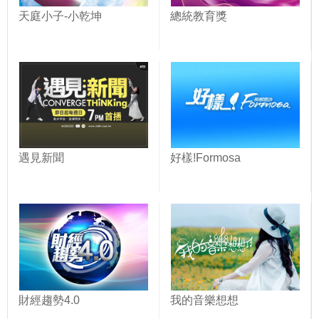
天庭小子-小乾坤
總統教育獎
遇見新聞
好樣!Formosa
財經趨勢4.0
我的音樂想想