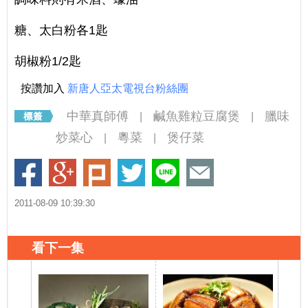
糖、太白粉各1匙
胡椒粉1/2匙
按讚加入
新唐人亞太電視台粉絲團
中華真師傅
鹹魚雞粒豆腐煲
臘味
|
|
炒菜心
粵菜
煲仔菜
|
|
2011-08-09 10:39:30
看下一集