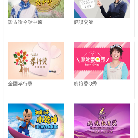
談古論今話中醫
健談交流
全國孝行獎
廚娘香Q秀