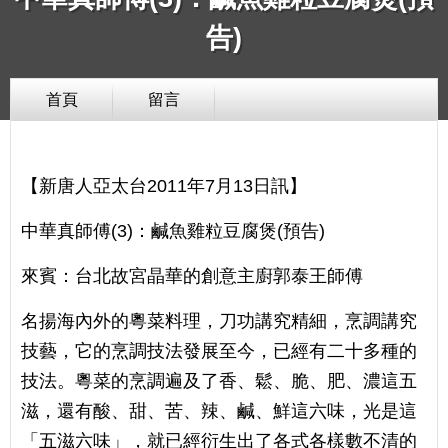
告)
首頁
留言
【新唐人亞太台2011年7月13日訊】
中華真師傅(3)：鹹魚雞粒豆腐煲(預告)
來賓：台北故宮晶華的創意主廚郭泰王師傅
名揚海內外的粵菜料理，刀功講究精細，烹調講究
技藝，它的烹調技法發展至今，已經有二十多種的
技法。粵菜的烹調遍及了香、鬆、脆、肥、濃這五
滋，還有酸、甜、苦、辣、鹹、鮮這六味，光是這
「五滋六味」，就已經衍生出了各式各樣數不清的