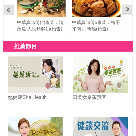
中華真師傅(4)粵菜：清
中華真師傅5粵菜：梅干
中華
蒸魚 大良炒鮮奶(預告)
扣肉 白斬雞(預告)
清燉
告)
推薦節目
她健康She Health
田美女奉茶實客