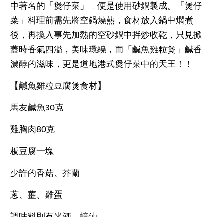
中著名的「煲仔菜」，便是使用砂鍋製成。「煲仔
菜」料理前需先將空鍋燒熱，食材放入鍋中燜煮
後，再換入事先加熱的空砂鍋中拌炒收乾，只見掀
蓋時香氣四溢，美味環繞，而「鹹魚雞粒煲」鹹香
濃醇的滋味，更是道地港式煲仔菜中的天王！！
【鹹魚雞粒豆腐煲食材】
馬友鹹魚30克
雞胸肉80克
板豆腐一塊
少許的香菇、芥蘭
蔥、薑、雞蛋
調味料則有米酒、蠔油