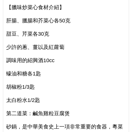
【臘味炒菜心食材介紹】
肝腸、臘腸和芥菜心各50克
甜豆、芹菜各30克
少許的蔥、薑以及紅蘿蔔
調味用的紹興酒10cc
蠔油和糖各1匙
胡椒粉1/3匙
太白粉水1/2匙
第二道菜：鹹魚雞粒豆腐煲
砂鍋，是中華美食史上一項非常重要的食器，粵菜