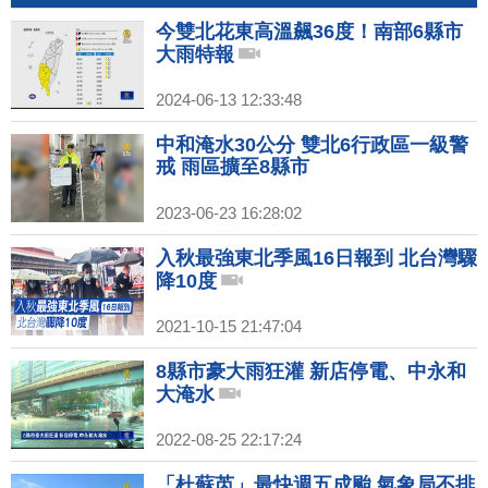
今雙北花東高溫飆36度！南部6縣市
大雨特報
2024-06-13 12:33:48
中和淹水30公分 雙北6行政區一級警
戒 雨區擴至8縣市
2023-06-23 16:28:02
入秋最強東北季風16日報到 北台灣驟
降10度
2021-10-15 21:47:04
8縣市豪大雨狂灌 新店停電、中永和
大淹水
2022-08-25 22:17:24
「杜蘇芮」最快週五成颱 氣象局不排