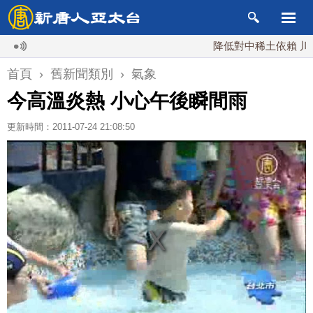
降低對中稀土依賴 川普宣
首頁
›
舊新聞類別
›
氣象
今高溫炎熱 小心午後瞬間雨
更新時間：2011-07-24 21:08:50