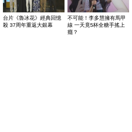
台片《魯冰花》經典回憶
不可能！李多慧擁有馬甲
殺 37周年重返大銀幕
線 一天竟5杯全糖手搖上
癮？