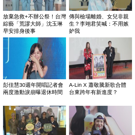
放棄急救+不辦公祭！台灣
傳與檢場離婚、女兒非親
綜藝「荒謬大師」沈玉琳
生？李翊君笑喊：不用嫉
早安排身後事
妒我
彭佳慧30週年開唱記者會
A-Lin X 蕭敬騰新歌合體
兩度激動淚崩曝退休時間
台東跨年有新進度？