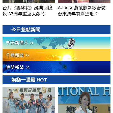
台片《魯冰花》經典回憶
A-Lin X 蕭敬騰新歌合體
殺 37周年重返大銀幕
台東跨年有新進度？
今日整點新聞
娛樂一週最 HOT