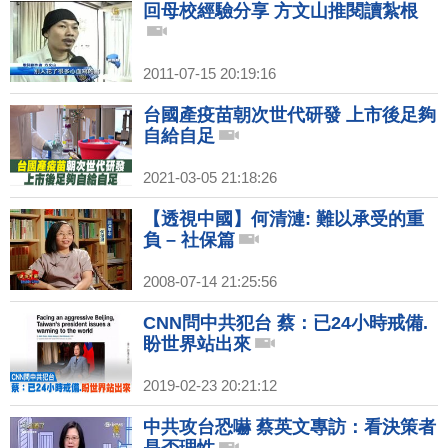
回母校經驗分享 方文山推閱讀紮根
2011-07-15 20:19:16
台國產疫苗朝次世代研發 上市後足夠
自給自足
2021-03-05 21:18:26
【透視中國】何清漣: 難以承受的重
負 – 社保篇
2008-07-14 21:25:56
CNN問中共犯台 蔡：已24小時戒備.
盼世界站出來
2019-02-23 20:21:12
中共攻台恐嚇 蔡英文專訪：看決策者