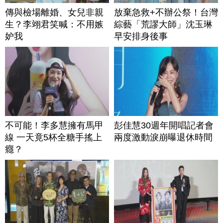
傳與檢場離婚、女兒非親
放棄急救+不辦公祭！台灣
生？李翊君笑喊：不用嫉
綜藝「荒謬大師」沈玉琳
妒我
早安排身後事
不可能！李多慧擁有馬甲
彭佳慧30週年開唱記者會
線 一天竟5杯全糖手搖上
兩度激動淚崩曝退休時間
癮？