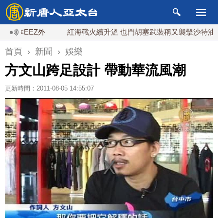
EEZ外
紅海戰火續升溫 也門胡塞武裝稱又襲擊沙特油輪
首頁
›
新聞
›
娛樂
方文山跨足設計 帶動華流風潮
更新時間：2011-08-05 14:55:07