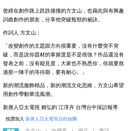
曾經在創作路上跌跌撞撞的方文山，也藉此與有興趣
詞曲創作的朋友，分享他突破瓶頸的祕訣。
作詞人 方文山：
「改變創作的主題跟方向很重要，沒有什麼突不突
破，而是說你題材的掌握度是不是很強？作品還沒有
發表之前，沒有能見度，大家也不熟悉你，你就要熬
過那一陣子的等待期，要有耐心。」
新的潮流服飾精品，新的潮流文化思維，方文山希望
用創作帶動華流風潮。
新唐人亞太電視 賴弘鈞 江淳卉 台灣台中採訪報導
按讚加入
新唐人亞太電視台粉絲團
方文山
中國風
潮品
專訪
|
|
|