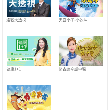
選戰大透視
天庭小子-小乾坤
健康1+1
談古論今話中醫