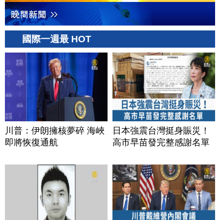
國際一週最 HOT
川普：伊朗擁核夢碎 海峽
日本強震台灣挺身賑災！
即將恢復通航
高市早苗發完整感謝名單