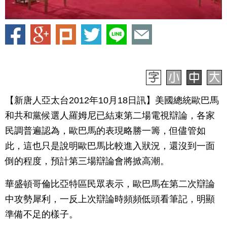
【新唐人亞太台2012年10月18日訊】美國總統歐巴馬
和共和黨候選人羅姆尼已結束第二場電視辯論，各家
民調普遍認為，歐巴馬的表現略勝一籌，但儘管如
此，這也只是說明歐巴馬比較進入狀況，還沒到一面
倒的程度，預計第三場辯論會將掀高潮。
華盛頓哥倫比亞特區民眾表示，歐巴馬在第二次辯論
中攻勢犀利，一反上次辯論時頻頻低頭看筆記，明顯
準備不足的樣子。