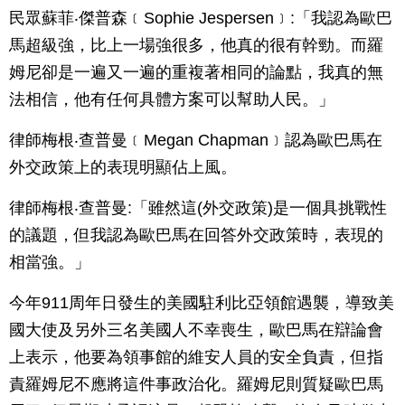
民眾蘇菲‧傑普森﹝Sophie Jespersen﹞:「我認為歐巴
馬超級強，比上一場強很多，他真的很有幹勁。而羅
姆尼卻是一遍又一遍的重複著相同的論點，我真的無
法相信，他有任何具體方案可以幫助人民。」
律師梅根‧查普曼﹝Megan Chapman﹞認為歐巴馬在
外交政策上的表現明顯佔上風。
律師梅根‧查普曼:「雖然這(外交政策)是一個具挑戰性
的議題，但我認為歐巴馬在回答外交政策時，表現的
相當強。」
今年911周年日發生的美國駐利比亞領館遇襲，導致美
國大使及另外三名美國人不幸喪生，歐巴馬在辯論會
上表示，他要為領事館的維安人員的安全負責，但指
責羅姆尼不應將這件事政治化。羅姆尼則質疑歐巴馬