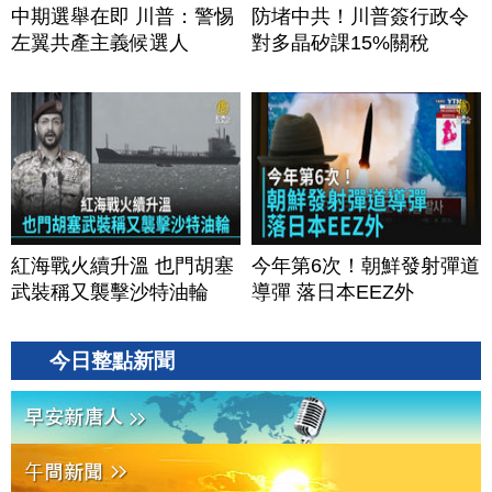
中期選舉在即 川普：警惕
防堵中共！川普簽行政令
左翼共產主義候選人
對多晶矽課15%關稅
紅海戰火續升溫 也門胡塞
今年第6次！朝鮮發射彈道
武裝稱又襲擊沙特油輪
導彈 落日本EEZ外
今日整點新聞