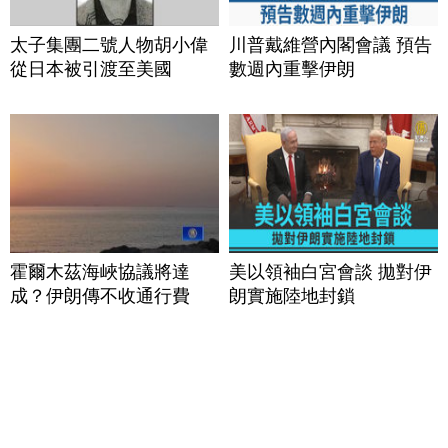
太子集團二號人物胡小偉
川普戴維營內閣會議 預告
從日本被引渡至美國
數週內重擊伊朗
霍爾木茲海峽協議將達
美以領袖白宮會談 拋對伊
成？伊朗傳不收通行費
朗實施陸地封鎖