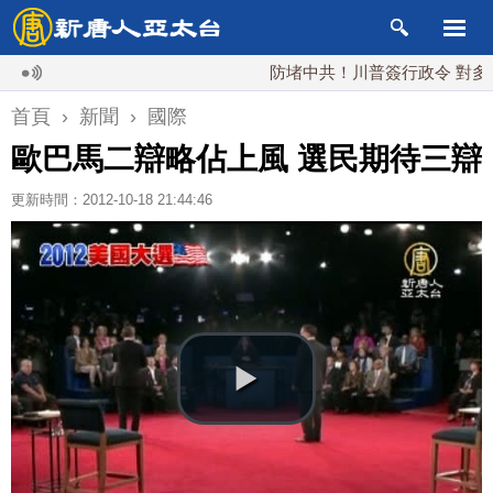
防堵中共！川普簽行政令 對多晶矽課
首頁
›
新聞
›
國際
歐巴馬二辯略佔上風 選民期待三辯
更新時間：2012-10-18 21:44:46