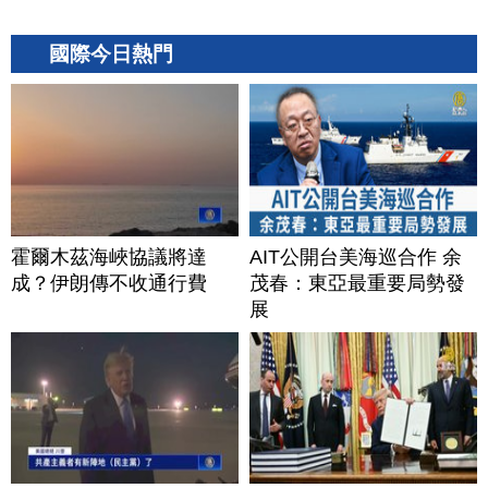
國際今日熱門
霍爾木茲海峽協議將達
AIT公開台美海巡合作 余
成？伊朗傳不收通行費
茂春：東亞最重要局勢發
展