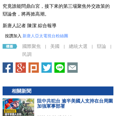
究竟誰能問鼎白宮，接下來的第三場聚焦外交政策的
辯論會，將再掀高潮。
新唐人記者 陳潔 綜合報導
按讚加入
新唐人亞太電視台粉絲團
國際聚焦
美國
總統大選
辯論
|
|
|
|
民調
相關新聞
阻中共犯台 逾半美國人支持在台周圍
加強軍事部署