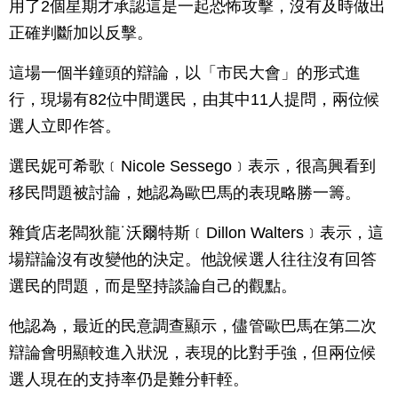
用了2個星期才承認這是一起恐怖攻擊，沒有及時做出
正確判斷加以反擊。
這場一個半鐘頭的辯論，以「市民大會」的形式進
行，現場有82位中間選民，由其中11人提問，兩位候
選人立即作答。
選民妮可希歌﹝Nicole Sessego﹞表示，很高興看到
移民問題被討論，她認為歐巴馬的表現略勝一籌。
雜貨店老闆狄龍˙沃爾特斯﹝Dillon Walters﹞表示，這
場辯論沒有改變他的決定。他說候選人往往沒有回答
選民的問題，而是堅持談論自己的觀點。
他認為，最近的民意調查顯示，儘管歐巴馬在第二次
辯論會明顯較進入狀況，表現的比對手強，但兩位候
選人現在的支持率仍是難分軒輊。