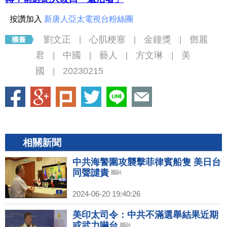
按讚加入
新唐人亞太電視台粉絲團
劉文正
心肌梗塞
金鐘獎
鄧麗
|
|
|
君
中國
藝人
方文琳
美
|
|
|
|
國
20230215
|
相關新聞
中共海警圍攻襲擊菲律賓船隻 美日台
同聲譴責
2024-06-20 19:40:26
美印太司令：中共不滿選舉結果近期
或武力嚇台