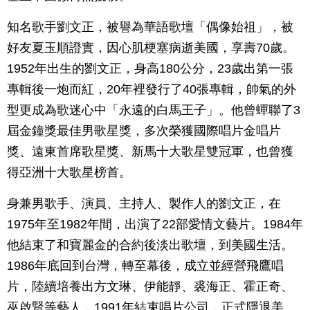
知名歌手劉文正，被譽為華語歌壇「偶像始祖」，被
好友夏玉順證實，因心肌梗塞病逝美國，享壽70歲。
1952年出生的劉文正，身高180公分，23歲出第一張
專輯後一炮而紅，20年裡發行了40張專輯，帥氣的外
型更成為歌迷心中「永遠的白馬王子」。他曾蟬聯了3
屆金鐘獎最佳男歌星獎，多次榮獲國際唱片金唱片
獎、遠東首席歌星獎、新馬十大歌星雙冠軍，也曾獲
得亞洲十大歌星榜首。
身兼男歌手、演員、主持人、製作人的劉文正，在
1975年至1982年間，出演了22部愛情文藝片。1984年
他結束了和寶麗金的合約後淡出歌壇，到美國生活。
1986年底回到台灣，轉至幕後，成立並經營飛鷹唱
片，陸續培養出方文琳、伊能靜、裘海正、霍正奇、
巫啟賢等藝人，1991年結束唱片公司，正式隱退美