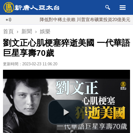
降低對中稀土依賴 川普宣布礦業投資20億美元
首頁
›
新聞
›
娛樂
劉文正心肌梗塞猝逝美國 一代華語
巨星享壽70歲
更新時間：2023-02-23 11:06:20