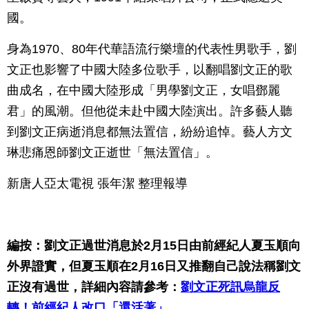
國。
身為1970、80年代華語流行樂壇的代表性男歌手，劉
文正也影響了中國大陸多位歌手，以翻唱劉文正的歌
曲成名，在中國大陸形成「男學劉文正，女唱鄧麗
君」的風潮。但他從未赴中國大陸演出。許多藝人聽
到劉文正病逝消息都無法置信，紛紛追悼。藝人方文
琳悲痛恩師劉文正逝世「無法置信」。
新唐人亞太電視 張年潔 整理報導
編按：劉文正過世消息於2月15日由前經紀人夏玉順向
外界證實，但夏玉順在2月16日又推翻自己說法稱劉文
正沒有過世，詳細內容請參考：
劉文正死訊烏龍反
轉！前經紀人改口「還活著」