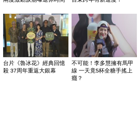
台片《魯冰花》經典回憶
不可能！李多慧擁有馬甲
殺 37周年重返大銀幕
線 一天竟5杯全糖手搖上
癮？