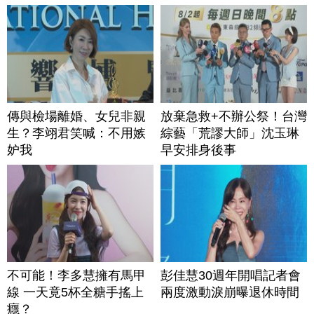
傳與檢場離婚、女兒非親
放棄急救+不辦公祭！台灣
生？李翊君笑喊：不用嫉
綜藝「荒謬大師」沈玉琳
妒我
早安排身後事
不可能！李多慧擁有馬甲
彭佳慧30週年開唱記者會
線 一天竟5杯全糖手搖上
兩度激動淚崩曝退休時間
癮？