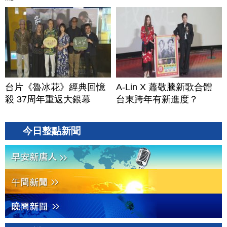
台片《魯冰花》經典回憶
A-Lin X 蕭敬騰新歌合體
殺 37周年重返大銀幕
台東跨年有新進度？
今日整點新聞