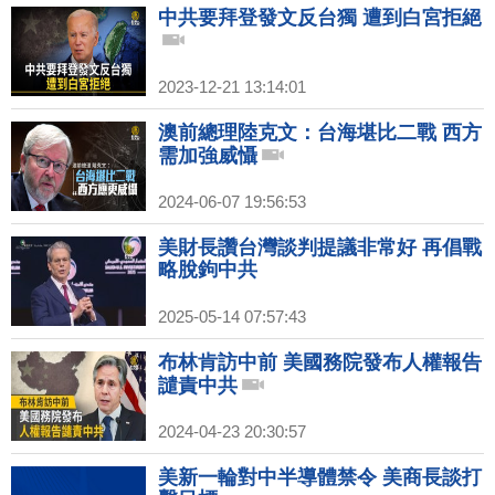
中共要拜登發文反台獨 遭到白宮拒絕
2023-12-21 13:14:01
澳前總理陸克文：台海堪比二戰 西方
需加強威懾
2024-06-07 19:56:53
美財長讚台灣談判提議非常好 再倡戰
略脫鉤中共
2025-05-14 07:57:43
布林肯訪中前 美國務院發布人權報告
譴責中共
2024-04-23 20:30:57
美新一輪對中半導體禁令 美商長談打