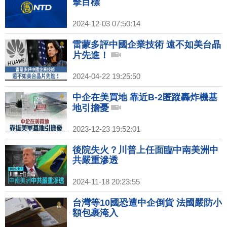
擊目標
2024-12-03 07:50:14
雷蒙多評中國企業技術 遠不如美台晶
片先進！
2024-04-22 19:25:50
中企在美買地 靠近B-2匿蹤轟炸機基
地引擔憂
2023-12-23 19:52:01
後院失火？川普上任面臨中南美洲中
共嚴重滲透
2024-11-18 20:23:55
台灣等10國恐遭中企倒貨 法國嚴防小
額包裹淹入