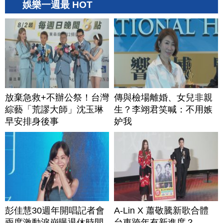
娛樂一週最 HOT
放棄急救+不辦公祭！台灣
傳與檢場離婚、女兒非親
綜藝「荒謬大師」沈玉琳
生？李翊君笑喊：不用嫉
早安排身後事
妒我
彭佳慧30週年開唱記者會
A-Lin X 蕭敬騰新歌合體
兩度激動淚崩曝退休時間
台東跨年有新進度？