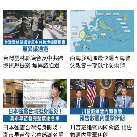
台灣雲林縣議會反中共跨
白海豚颱風最快週五海警
境鎮壓提案 無異議通過
父親節中部以北防雨彈
日本強震台灣挺身賑災！
川普戴維營內閣會議 預告
高市早苗發完整感謝名單
數週內重擊伊朗