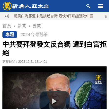
颱風白海豚週末最接近台灣 最快9日可能登陸中國
台灣漢光
首頁
›
新聞
›
要聞
專題
2024台灣選舉
中共要拜登發文反台獨 遭到白宮拒
絕
更新時間：2023-12-21 13:14:01