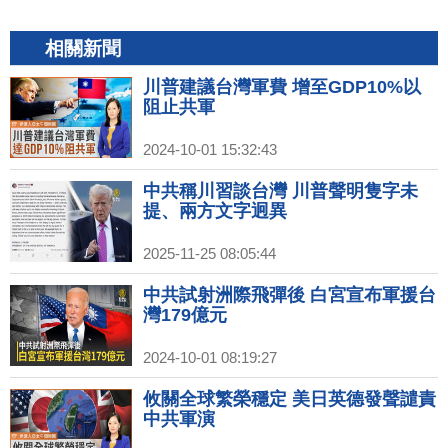
相關新聞
川普建議台灣軍費 增至GDP10%以
阻止共軍
2024-10-01 15:32:43
中共稱川習談台灣 川普聲明隻字未
提、兩方文字迥異
2025-11-25 08:05:44
中共試射洲際飛彈後 白宮宣布軍援台
灣179億元
2024-10-01 08:19:27
攸關全球繁榮穩定 美日英德發聲譴責
中共軍演