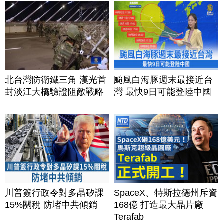
北台灣防衛鐵三角 漢光首
颱風白海豚週末最接近台
封淡江大橋驗證阻敵戰略
灣 最快9日可能登陸中國
川普簽行政令對多晶矽課
SpaceX、特斯拉德州斥資
15%關稅 防堵中共傾銷
168億 打造最大晶片廠
Terafab