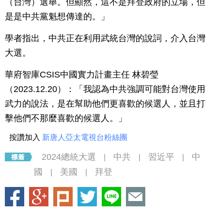
（台灣）選舉。但顯然，這不是拜登政府的立場，但
是是中共黨魁想傳達的。」
學者指出，中共正在利用武統台灣的說詞，介入台灣
大選。
華府智庫CSIS中國實力計畫主任 林碧瑩
（2023.12.20）：「我認為中共強調可能對台灣使用
武力的說法，是在幫助他們更喜歡的候選人，並且打
擊他們不那麼喜歡的候選人。」
按讚加入
新唐人亞太電視台粉絲團
2024總統大選
中共
習近平
中
|
|
|
國
美國
拜登
|
|