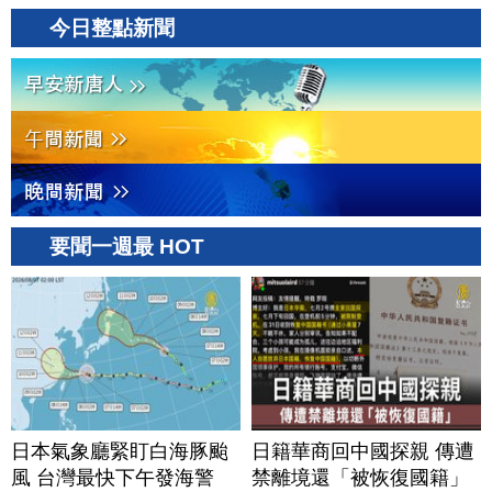
今日整點新聞
要聞一週最 HOT
日本氣象廳緊盯白海豚颱
日籍華商回中國探親 傳遭
風 台灣最快下午發海警
禁離境還「被恢復國籍」