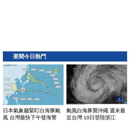
要聞今日熱門
日本氣象廳緊盯白海豚颱
颱風白海豚襲沖繩 週末最
風 台灣最快下午發海警
近台灣 10日登陸浙江