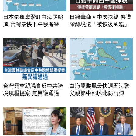
日本氣象廳緊盯白海豚颱
日籍華商回中國探親 傳遭
風 台灣最快下午發海警
禁離境還「被恢復國籍」
台灣雲林縣議會反中共跨
白海豚颱風最快週五海警
境鎮壓提案 無異議通過
父親節中部以北防雨彈