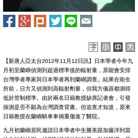
【新唐人亞太台2012年11月12日訊】日本學者今年九
月初至蘭嶼偵測到超過標準值的輻射量，原能會安排
台灣學者專家與日本學者再到蘭嶼調查。結果在衛生
所前，日方又偵測到高輻射劑量，但我方儀器都測得
低於管制標準。由於兩名日籍教授缺席記者會，引發
揣測是否不願為台灣調查背書。但追查才知道，原來
日籍教授在蘭嶼騎車車禍重傷進了醫院。
九月初蘭嶼居民邀請日本學者中生勝美跟加藤洋到當