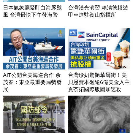
日本氣象廳緊盯白海豚颱
台灣漢光演習 賴清德搭裝
風 台灣最快下午發海警
甲車進駐衡山指揮所
AIT公開台美海巡合作 余
台灣珍奶驚艷華爾街！美
茂春：東亞最重要局勢發
貝恩資本砸逾6億美金入主
展
貢茶拓國際版圖加速攻
美？｜#財經新聞｜
20260806(四)