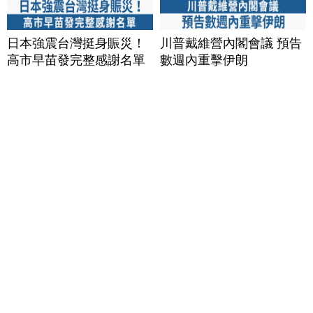
日本強震台灣挺身賑災！
川普戴維營內閣會議 預告
高市早苗發完整感謝名單
數週內重擊伊朗