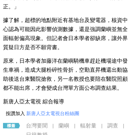
正。」
據了解，超標的地點附近有基地台及變電器，核資中
心認為可能因此影響偵測數據，還是強調蘭嶼並無全
面輻射偏高現象。但記者會日本學者卻缺席，讓外界
質疑日方是否不願背書。
原來，日本學者加藤洋在蘭嶼騎機車趕赴機場途中發
生車禍，造成大腿粉碎性骨折，空勤直昇機還出動協
助後送台東醫院搶救，另一名教授也要陪在醫院照顧
都不能出席，才會變成台灣單方面公布調查結果。
新唐人亞太電視 綜合報導
按讚加入
新唐人亞太電視台粉絲團
台灣要聞
蘭嶼
輻射量
調查
|
|
|
|