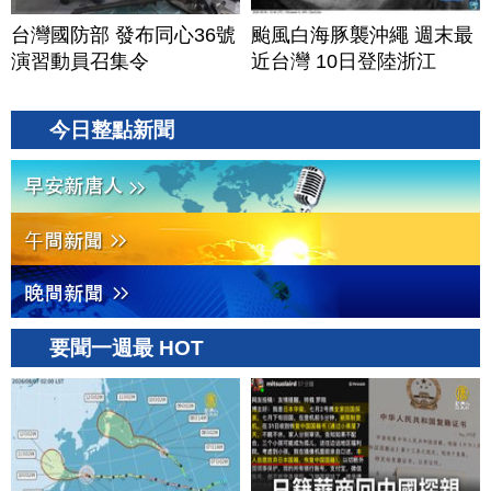
台灣國防部 發布同心36號
颱風白海豚襲沖繩 週末最
演習動員召集令
近台灣 10日登陸浙江
今日整點新聞
要聞一週最 HOT