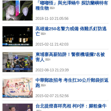
「嘟嘟悟」與光澤蝸牛 探訪蘭嶼特有
種生物
2018-11-10 21:05:56
高雄逾250名警力戒備 佈雞爪釘防逃
亡
2015-02-11 21:42:03
柬埔寨高薪陷阱！警察機場攔7名被
害人
2022-08-13 21:23:39
中華郵政招考 考生扛30公斤郵袋折返
跑
2015-02-07 21:52:56
台北提燈喜咩亮相 柯P評：腳粗像牛