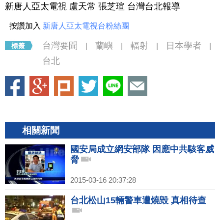
新唐人亞太電視 盧天常 張芝瑄 台灣台北報導
按讚加入
新唐人亞太電視台粉絲團
台灣要聞
蘭嶼
輻射
日本學者
|
|
|
|
台北
相關新聞
國安局成立網安部隊 因應中共駭客威
脅
2015-03-16 20:37:28
台北松山15輛警車遭燒毀 真相待查