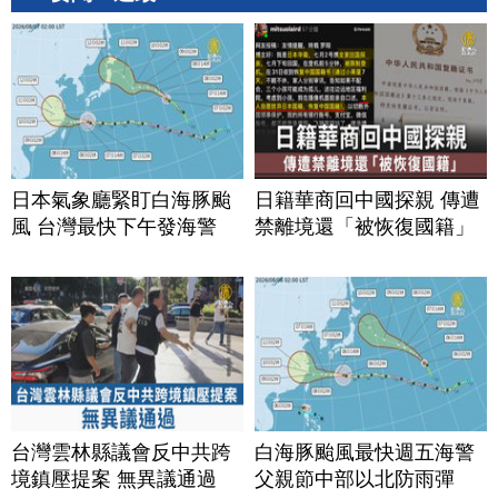
日本氣象廳緊盯白海豚颱
日籍華商回中國探親 傳遭
風 台灣最快下午發海警
禁離境還「被恢復國籍」
台灣雲林縣議會反中共跨
白海豚颱風最快週五海警
境鎮壓提案 無異議通過
父親節中部以北防雨彈