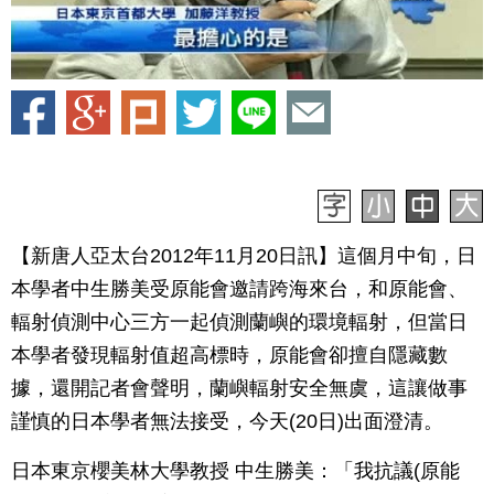
【新唐人亞太台2012年11月20日訊】這個月中旬，日
本學者中生勝美受原能會邀請跨海來台，和原能會、
輻射偵測中心三方一起偵測蘭嶼的環境輻射，但當日
本學者發現輻射值超高標時，原能會卻擅自隱藏數
據，還開記者會聲明，蘭嶼輻射安全無虞，這讓做事
謹慎的日本學者無法接受，今天(20日)出面澄清。
日本東京櫻美林大學教授 中生勝美：「我抗議(原能