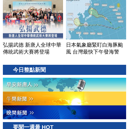
弘揚武德 新唐人全球中華
日本氣象廳緊盯白海豚颱
傳統武術大賽將登場
風 台灣最快下午發海警
今日整點新聞
要聞一週最 HOT