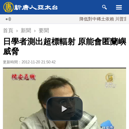
降低對中稀土依賴 川普宣布礦業
首頁
›
新聞
›
要聞
日學者測出超標輻射 原能會匿蘭嶼
威脅
更新時間：2012-11-20 21:50:42