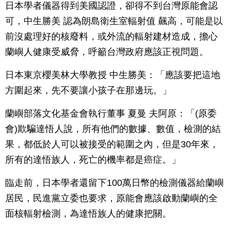
日本學者儀器得到美國認證，卻得不到台灣原能會認
可，中生勝美 認為朗島衛生室輻射值 飆高，可能是以
前沒處理好的核廢料，或外流的輻射建材造成，擔心
蘭嶼人健康受威脅，呼籲台灣政府應該正視問題。
日本東京櫻美林大學教授 中生勝美：「應該要把這地
方圍起來，先不要讓小孩子在那邊玩。」
蘭嶼部落文化基金會執行董事 夏曼 夫阿原：「(原委
會)欺騙達悟人說，所有他們的數據、數值，檢測的結
果，都低於人可以被接受的範圍之內，但是30年來，
所有的達悟族人，死亡的機率都是癌症。」
臨走前，日本學者還留下100萬日幣的檢測儀器給蘭嶼
居民，民進黨立委也要求，原能會應該啟動蘭嶼的全
面核輻射檢測，為達悟族人的健康把關。