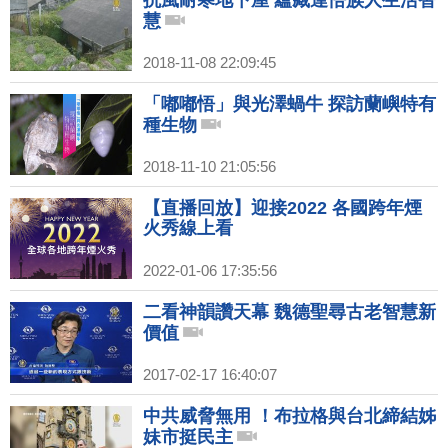
抗風耐寒地下屋 蘊藏達悟族人生活智
慧
2018-11-08 22:09:45
「嘟嘟悟」與光澤蝸牛 探訪蘭嶼特有
種生物
2018-11-10 21:05:56
【直播回放】迎接2022 各國跨年煙
火秀線上看
2022-01-06 17:35:56
二看神韻讚天幕 魏德聖尋古老智慧新
價值
2017-02-17 16:40:07
中共威脅無用 ！布拉格與台北締結姊
妹市挺民主