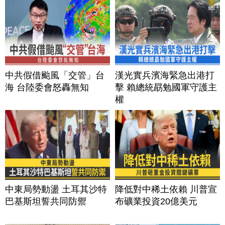
中共假借颱風「交管」台
漢光實兵濱海緊急出港打
海 台陸委會怒轟無知
擊 賴總統勗勉國軍守護主
權
中東局勢動盪 土耳其沙特
降低對中稀土依賴 川普宣
巴基斯坦誓共同防禦
布礦業投資20億美元