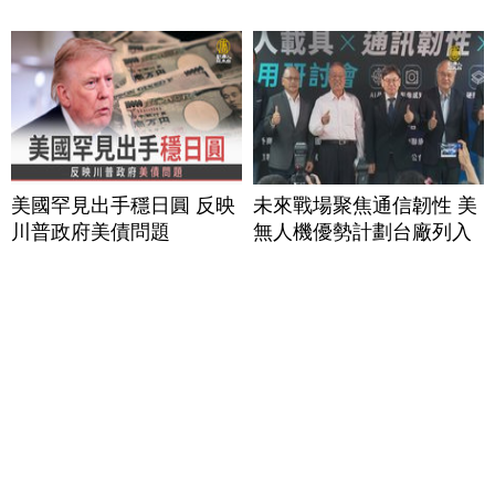
美國罕見出手穩日圓 反映
未來戰場聚焦通信韌性 美
川普政府美債問題
無人機優勢計劃台廠列入