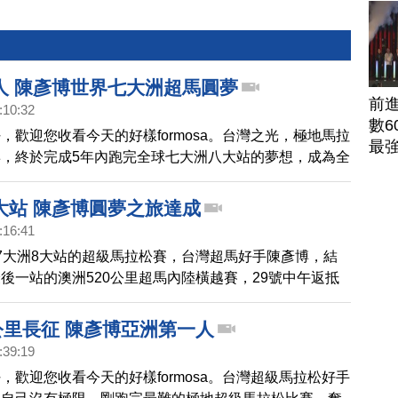
人 陳彥博世界七大洲超馬圓夢
前
:10:32
數6
，歡迎您收看今天的好樣formosa。台灣之光，極地馬拉
最
，終於完成5年內跑完全球七大洲八大站的夢想，成為全
位環球賽事選手。陳彥博日前(5/31)在記者會上說，未來
台灣的年輕人挑戰國際極地馬拉松賽事，也規劃今後每個
大站 陳彥博圓夢之旅達成
校園，鼓勵學子勇敢逐夢。
:16:41
7大洲8大站的超級馬拉松賽，台灣超馬好手陳彥博，結
後一站的澳洲520公里超馬內陸橫越賽，29號中午返抵
教練和學弟妹都守候機場熱烈歡迎。
公里長征 陳彥博亞洲第一人
:39:19
，歡迎您收看今天的好樣formosa。台灣超級馬拉松好手