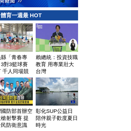
體育一週最 HOT
義縣「青春專
賴總統：投資技職
3對3籃球賽
教育 用專業壯大
 千人同場競
台灣
灣國防部首辦空
彰化SUP公益日
槍射擊賽 提
陪伴親子歡度夏日
全民防衛意識
時光