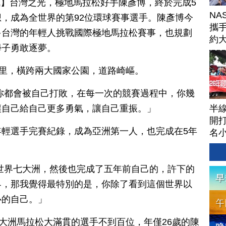
日訊】台灣之光，極地馬拉松好手陳彥博，終於完成5
NA
，成為全世界的第92位環球賽事選手。陳彥博今
攜手
多台灣的年輕人挑戰國際極地馬拉松賽事，也規劃
約
學子勇敢逐夢。
球
公里，橫跨兩大國家公園，道路崎嶇。
你都會被自己打敗，在每一次的競賽過程中，你幾
半
讓自己給自己更多勇氣，讓自己重振。」
開打
輕選手完賽紀錄，成為亞洲第一人，也完成在5年
名
。
世界七大洲，然後也完成了五年前自己的，許下的
界，那我覺得最特別的是，你除了看到這個世界以
心的自己。」
七大洲馬拉松大滿貫的選手不到百位，年僅26歲的陳