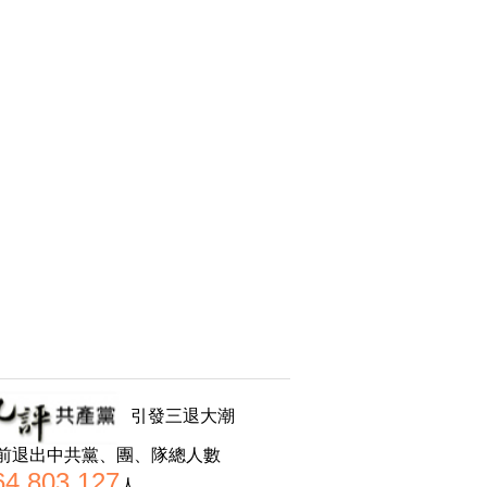
引發三退大潮
前退出中共黨、團、隊總人數
64,803,127
人