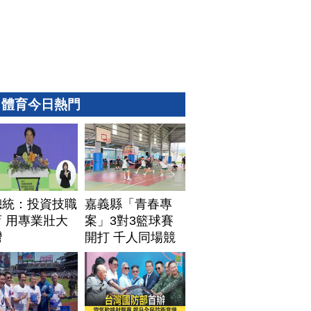
體育今日熱門
總統：投資技職
嘉義縣「青春專
 用專業壯大
案」3對3籃球賽
灣
開打 千人同場競
技