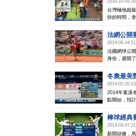
2016-10-09 20
台灣極地超
快的時間，
恭賀。這場比
賽程進行7天
法網公開
灣國旗。目
2014-05-24 21
將是11月的
法國網球公開
身份，避開了
小將姆拉德諾
滿表示，要
冬奧最美對
2014-02-20 23
2014年素
點開始，預
選手莉普妮
爐，19歲的
棒球經典賽
錄，奪得金
2013-03-07 21
新聞頭條，