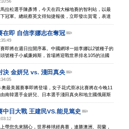
:10:56
級馬拉松選手陳彥博，今天在四大極地賽的智利站，以最
拿下冠軍。總統蔡英文得知捷報後，立即發出賀電，表達
賽位於智利的阿他加馬高原沙漠，平均海拔3千公尺，總
6夜，長達 250公里。陳彥博奪冠後，大會官網也秀出台
賽在即 自信李娜志在奪冠
前四大極地馬拉松總冠軍，陳彥博積分高居第一。最終站
:35:49
南極洲超馬賽。
賽即將在週日拉開序幕。中國網球一姐李娜以2號種子的
頭號種子小威廉姆斯，首場將迎戰世界排名105的法國
維奇。李娜今年1月剛剛贏得澳州網球公開賽，她自信滿
再接再厲，拿下法網冠軍。
決 金妍兒 vs. 淺田真央
:34:05
溪冬奧最美麗賽事即將登場，女子花式滑冰比賽將在今晚11
計由南韓選手金妍兒、日本選手淺田真央和地主國俄羅斯
絲卡雅三位爭奪冠軍寶座。男子花式滑冰比賽結果日前出
日本選手羽生結弦以101.45分打破男子短曲項目世界紀
中日大戰 王建民VS.能見篤史
牌。
:03:12
馬上帶您先來關心，世界棒球經典賽，連勝澳洲、荷蘭，