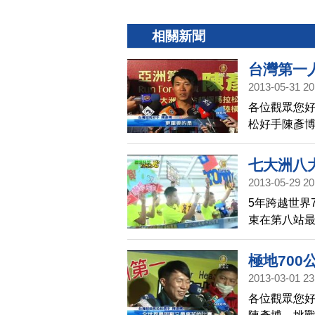
相關新聞
台灣第一
2013-05-31 20
各位觀眾您好
松好手陳彥博
世界的第92
希望帶更多
七大洲八
星期要走入
2013-05-29 20
5年跨越世界
束在第八站最
國門，家人
極地700
2013-03-01 23
各位觀眾您好