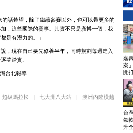
來的話希望，除了繼續參賽以外，也可以帶更多的
參加，這些國際的賽事。其實不只是彥博一個，我
實都是有潛力的。」
博說，現在自己要先修養半年，同時規劃每週走入
嘉
於逐夢踏實。
案」
開打
台灣台北報導
技
超級馬拉松
七大洲八大站
澳洲內陸橫越
|
|
台
氣軟
升