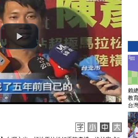
賴
教育
台