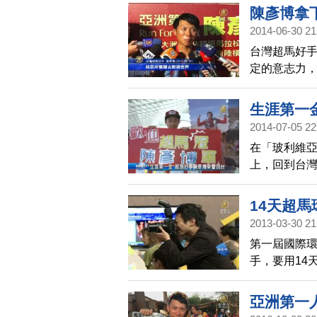
接即將到來
陳彥博拿
2014-06-30 21
台灣超馬好手
定的意志力
生涯第一
2014-07-05 22
在「玻利維亞
上，回到台灣
每次比賽都獲
14天超馬
2013-03-30 21
第一屆國際環
手，要用14
見的跑道》
肢踩三輪車
亞洲第一