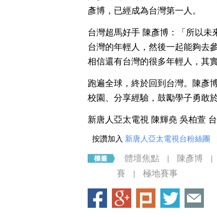
彥博，已經成為台灣第一人。
台灣超馬好手 陳彥博：「所以未
台灣的年輕人，然後一起能夠去
相信還有台灣的很多年輕人，其
跑遍全球，終於回到台灣。陳彥
校園、分享經驗，鼓勵學子勇敢
新唐人亞太電視 陳輝堯 吳柏萱 
按讚加入
新唐人亞太電視台粉絲團
體壇焦點
陳彥博
|
|
賽
極地賽事
|