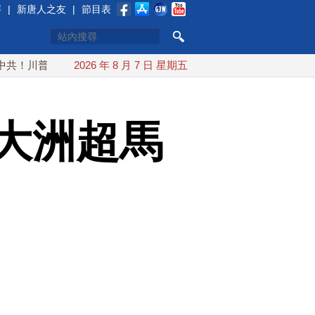
賽
|
新唐人之友
|
節目表
普簽行政令 對多晶矽課15%關稅
2026 年 8 月 7 日 星期五
白海豚颱風最快下午海警！
大洲超馬