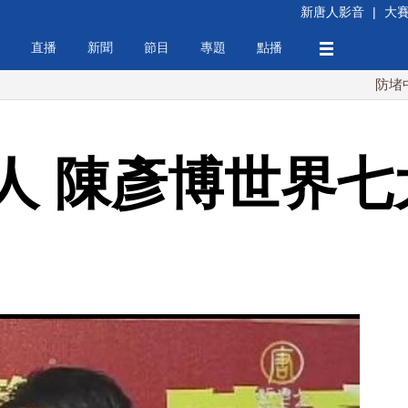
新唐人影音
|
大
直播
新聞
節目
專題
點播
防堵中共！川
人 陳彥博世界七