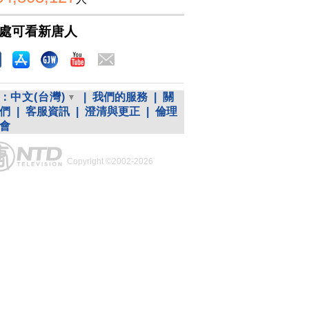
處可看新唐人
：
中文(台灣)
|
我們的服務
|
關
們
|
客服資訊
|
澄清與更正
|
倫理
會
Copyright ©2002-2026