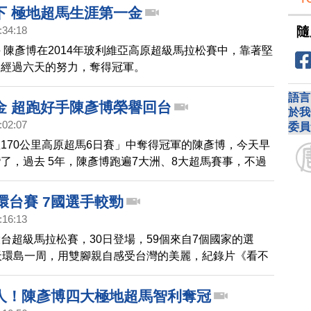
的挑戰。
下 極地超馬生涯第一金
隨
:34:18
 陳彥博在2014年玻利維亞高原超級馬拉松賽中，靠著堅
，經過六天的努力，奪得冠軍。
語言
金 超跑好手陳彥博榮譽回台
於我
:02:07
委員
170公里高原超馬6日賽」中奪得冠軍的陳彥博，今天早
了，過去 5年，陳彥博跑遍7大洲、8大超馬賽事，不過
得第2、3名，這次終於拿下冠軍，可以說是苦盡甘來。
環台賽 7國選手較勁
:16:13
台超級馬拉松賽，30日登場，59個來自7個國家的選
天環島一周，用雙腳親自感受台灣的美麗，紀錄片《看不
主角，截肢的生命鬥士，超馬媽媽邱淑容，也會努力用義
，陪選手跑第一天的比賽。
人！陳彥博四大極地超馬智利奪冠