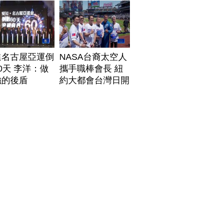
進名古屋亞運倒
NASA台裔太空人
0天 李洋：做
攜手職棒會長 紐
強的後盾
約大都會台灣日開
球