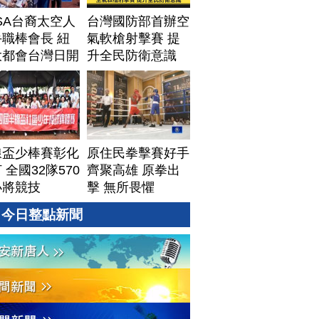
SA台裔太空人
台灣國防部首辦空
職棒會長 紐
氣軟槍射擊賽 提
大都會台灣日開
升全民防衛意識
線盃少棒賽彰化
原住民拳擊賽好手
 全國32隊570
齊聚高雄 原拳出
小將競技
擊 無所畏懼
今日整點新聞