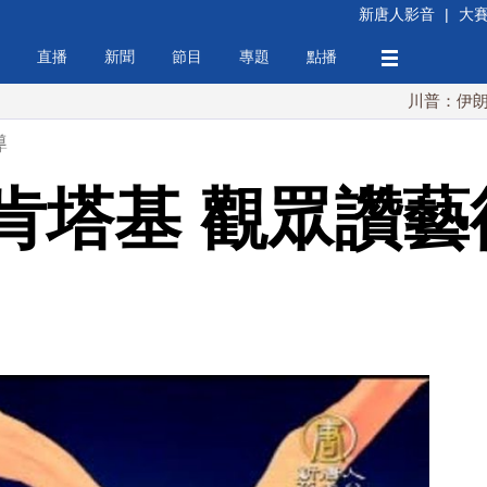
新唐人影音
|
大
直播
新聞
節目
專題
點播
川普：伊朗擁核夢碎
導
肯塔基 觀眾讚藝