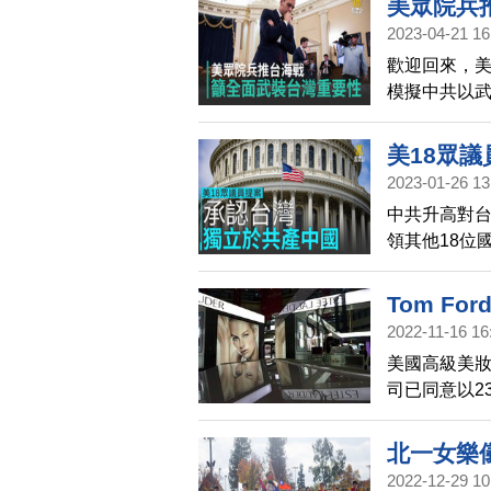
美眾院兵
2023-04-21 16
歡迎回來，
模擬中共以
加強對台灣
如果華府不
美18眾
代價。
2023-01-26 13
中共升高對台
領其他18位
承認台灣獨
英文新唐人
Tom F
2022-11-16 16
美國高級美妝品
司已同意以2
福特（Tom F
北一女樂
2022-12-29 10