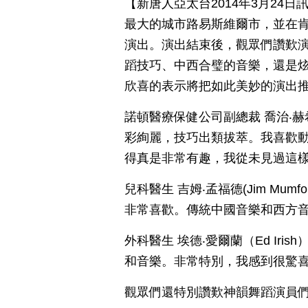
【新唐人亞太台2014年3月24
最大的城市路易斯維爾市，並在
演出。演出結束後，觀眾們讚歎
蹈技巧、中西合璧的音樂，還是
欣喜的表示將把如此美妙的演出
諾頓醫療保健公司副總裁 喬治‧赫希
彩絢麗，技巧出類拔萃。我喜歡
得真是非常有趣，我從未見過這
兒科醫生 吉姆‧孟福德(Jim Mu
非常喜歡。傳統中國音樂和西方
外科醫生 埃德‧愛爾蘭（Ed Ir
和音樂。非常特別，我感到很驚
觀眾們還特別讚歎神韻舞蹈演員