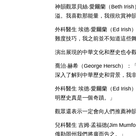
神韻觀眾貝絲‧愛爾蘭（Beth I
溢。我喜歡那能量，我很欣賞神
外科醫生 埃德‧愛爾蘭（Ed Ir
難度技巧，我之前並不知道這些
演出展現的中華文化和歷史也令
喬治‧赫希（George Hers
深入了解到中華歷史和背景，我
外科醫生 埃德‧愛爾蘭（Ed Ir
明歷史真是一個奇蹟。」
觀眾還表示一定會向人們推薦神
兒科醫生 吉姆‧孟福德(Jim Mu
俄勒岡州我們將廣而告之。」