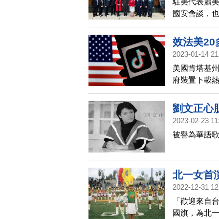
駐美代表蕭美
國安會談，
州長，盼深
效法美20
2023-01-14 21
美國肯塔基州
府裝置下載熱
劉文正心肌
2023-02-23 11
被譽為華語歌
北一女首
2022-12-31 12
「歡迎來自
國旗，為北一