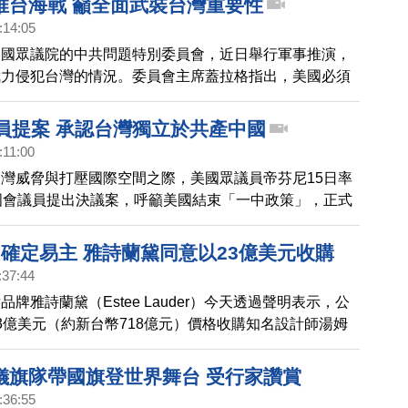
推台海戰 籲全面武裝台灣重要性
:14:05
美國眾議院的中共問題特別委員會，近日舉行軍事推演，
武力侵犯台灣的情況。委員會主席蓋拉格指出，美國必須
的軍事合作，才能在衝突爆發前嚇阻中共。兵推也提及，
去加強與該地區盟友的基地協議，美國與全球會面臨嚴重
議員提案 承認台灣獨立於共產中國
:11:00
灣威脅與打壓國際空間之際，美國眾議員帝芬尼15日率
國會議員提出決議案，呼籲美國結束「一中政策」，正式
立於共產中國，並說美國與台灣也該恢復正式外交關係。
專訪到眾議員帝芬尼，帶您了解。
ord確定易主 雅詩蘭黛同意以23億美元收購
:37:44
牌雅詩蘭黛（Estee Lauder）今天透過聲明表示，公
3億美元（約新台幣718億元）價格收購知名設計師湯姆
ord）旗下同名公司Tom Ford。
儀旗隊帶國旗登世界舞台 受行家讚賞
:36:55