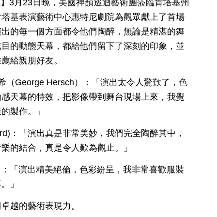
日訊】3月23日晚，美國神韻巡迴藝術團蒞臨肯塔基州
肯塔基表演藝術中心惠特尼劇院為觀眾獻上了首場
演出的每一個方面都令他們陶醉，無論是精湛的舞
炫目的動態天幕，都給他們留下了深刻的印象，並
推薦給親朋好友。
（George Hersch）：「演出太令人驚歎了，色
動感天幕的特效，把影像帶到舞台現場上來，我覺
樣的製作。」
mford)：「演出真是非常美妙，我們完全陶醉其中，
音樂的結合，真是令人歎為觀止。」
ish）：「演出精美絕倫，色彩紛呈，我非常喜歡服裝
喜。」
們卓越的藝術表現力。