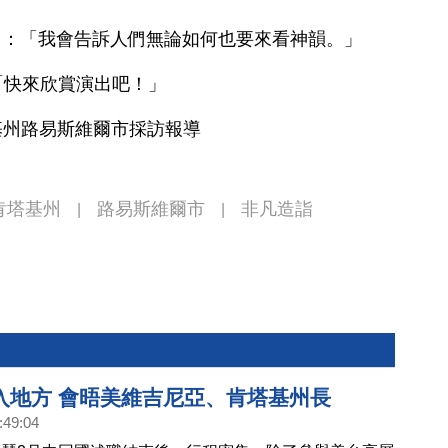
ish）：「我會告訴人們無論如何也要來看神韻。」
）：「快來欣賞演出吧！」
基州路易斯維爾市採訪報導
肯塔基州
路易斯維爾市
非凡造詣
|
|
入地方 會晤美維吉尼亞、肯塔基州長
:49:04