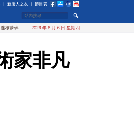
賽
|
新唐人之友
|
節目表
 海峽即將恢復通航
2026 年 8 月 6 日 星期四
烏克蘭貨機旁驚現炸彈無人機 德國機場緊
術家非凡