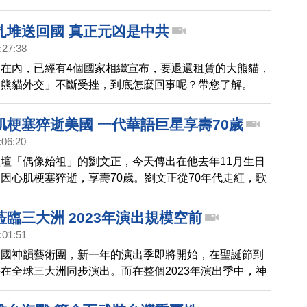
國旗差點哭出來。」
扎堆送回國 真正元凶是中共
:27:38
在內，已經有4個國家相繼宣布，要退還租賃的大熊貓，
「熊貓外交」不斷受挫，到底怎麼回事呢？帶您了解。
肌梗塞猝逝美國 一代華語巨星享壽70歲
:06:20
壇「偶像始祖」的劉文正，今天傳出在他去年11月生日
因心肌梗塞猝逝，享壽70歲。劉文正從70年代走紅，歌
、中國大陸、東南亞、香港等地，還以「蘭花草」等校園
仿旋風，具有廣大影響力。但他選擇在當紅時候急流湧
臨三大洲 2023年演出規模空前
藝圈到美國。一代巨星過世的消息，隨即登上中國微博熱
:01:51
美國神韻藝術團，新一年的演出季即將開始，在聖誕節到
在全球三大洲同步演出。而在整個2023年演出季中，神
大洲20多個國家，180多個城市，為上百萬觀眾帶來全
模空前。