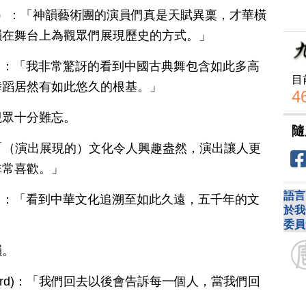
rish）：「神韻藝術團的演員們真是天賦異稟，才華橫
韻在舞台上為觀眾們展現歷史的方式。」
ish）：「我非常驚訝的看到中國古典舞包含如此多高
目
舞蹈居然有如此悠久的根基。」
4
觀眾十分難忘。
隨
ch）：「（演出展現的）文化令人興趣盎然，演出讓人更
非常喜歡。」
語言
ish）：「看到中華文化追溯至如此久遠，五千年的文
於我
委員
韻。
mford)：「我們回去以後會告訴每一個人，當我們回