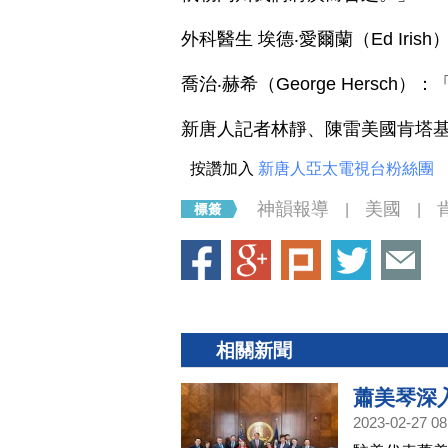
外科醫生 埃德‧愛爾蘭（Ed Ir
喬治‧赫希（George Hersch
新唐人記者林靜、陳雷美國肯塔
按讚加入
新唐人亞太電視台粉絲團
神韻報導
美國
|
|
相關新聞
蕭美琴深
2023-02-27 08