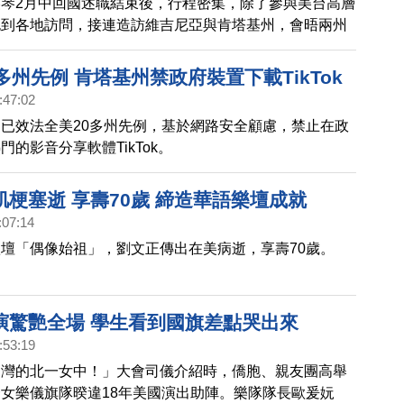
琴2月中回國述職結束後，行程密集，除了參與美台高層
也到各地訪問，接連造訪維吉尼亞與肯塔基州，會晤兩州
化美台關係。
多州先例 肯塔基州禁政府裝置下載TikTok
:47:02
已效法全美20多州先例，基於網路安全顧慮，禁止在政
門的影音分享軟體TikTok。
梗塞逝 享壽70歲 締造華語樂壇成就
:07:14
壇「偶像始祖」，劉文正傳出在美病逝，享壽70歲。
演驚艷全場 學生看到國旗差點哭出來
:53:19
台灣的北一女中！」大會司儀介紹時，僑胞、親友團高舉
女樂儀旗隊暌違18年美國演出助陣。樂隊隊長歐爰妧