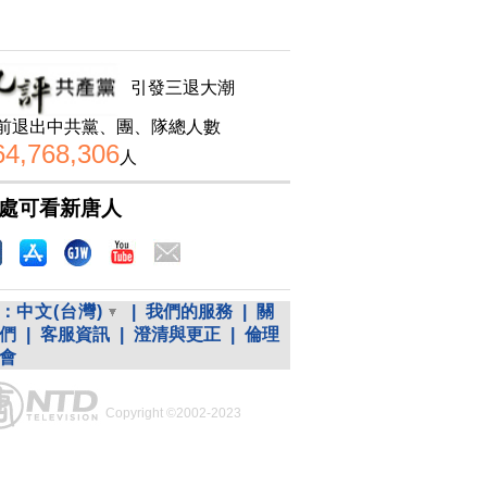
引發三退大潮
前退出中共黨、團、隊總人數
64,768,306
人
處可看新唐人
：
中文(台灣)
|
我們的服務
|
關
們
|
客服資訊
|
澄清與更正
|
倫理
會
Copyright ©2002-2023