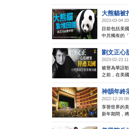
說：「看到
大熊貓被
2023-03-04 20
目前包括美國
中共獨有的
劉文正心
2023-02-23 11
被譽為華語歌
之前，在美國
曲風行台灣
民歌掀起模
神韻年終蒞
退，離開演
2022-12-20 08
搜榜。
享譽世界的
新年期間，將
韻將在全球五
新演出，規