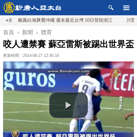
颱風白海豚襲沖繩 週末最近台灣 10日登陸浙江
川普預透露
首頁
›
新聞
›
體育
咬人遭禁賽 蘇亞雷斯被踢出世界盃
更新時間：2014-06-27 12:45:10