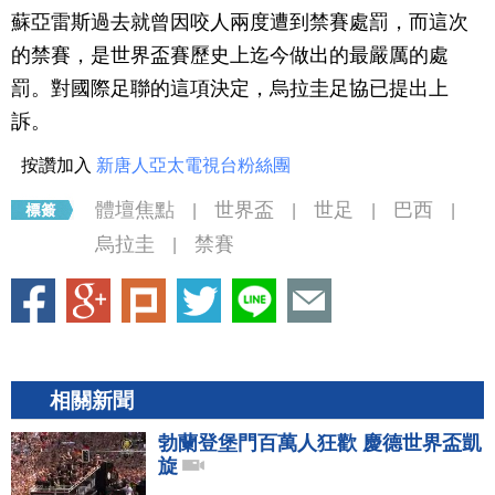
蘇亞雷斯過去就曾因咬人兩度遭到禁賽處罰，而這次
的禁賽，是世界盃賽歷史上迄今做出的最嚴厲的處
罰。對國際足聯的這項決定，烏拉圭足協已提出上
訴。
按讚加入
新唐人亞太電視台粉絲團
體壇焦點
世界盃
世足
巴西
|
|
|
|
烏拉圭
禁賽
|
相關新聞
勃蘭登堡門百萬人狂歡 慶德世界盃凱
旋