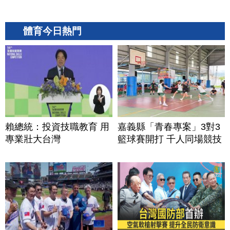
體育今日熱門
賴總統：投資技職教育 用
嘉義縣「青春專案」3對3
專業壯大台灣
籃球賽開打 千人同場競技