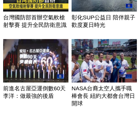
台灣國防部首辦空氣軟槍
彰化SUP公益日 陪伴親子
射擊賽 提升全民防衛意識
歡度夏日時光
前進名古屋亞運倒數60天
NASA台裔太空人攜手職
李洋：做最強的後盾
棒會長 紐約大都會台灣日
開球