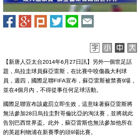
【新唐人亞太台2014年6月27日訊】另外一個世足話
題，烏拉圭球員蘇亞雷斯，在比賽中咬傷義大利球
員，週四，國際足聯FIFA宣布，蘇亞雷斯被禁賽9場，
並在4個月內，不得從事任何足球活動。
國際足聯宣布該處罰立即生效，這意味著蘇亞雷斯將
無法參加28日烏拉圭對哥倫比亞的淘汰賽，並將就此
告別巴西世界盃。此外，蘇亞雷斯也無法參加他所在
的英超利物浦在新賽季的頭9場比賽。