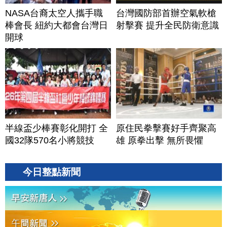
NASA台裔太空人攜手職
台灣國防部首辦空氣軟槍
棒會長 紐約大都會台灣日
射擊賽 提升全民防衛意識
開球
半線盃少棒賽彰化開打 全
原住民拳擊賽好手齊聚高
國32隊570名小將競技
雄 原拳出擊 無所畏懼
今日整點新聞