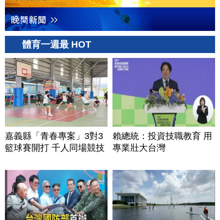
體育一週最 HOT
嘉義縣「青春專案」3對3
賴總統：投資技職教育 用
籃球賽開打 千人同場競技
專業壯大台灣