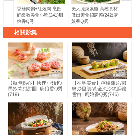
香菇肉粥+紅燒肉 烹飪
美人腿燒素鰻 高檔食材
香炸
師級教美食小吃(241)廚
做出素食招牌菜(242)廚
灣夜
娘香Q秀
娘香Q秀
DI
相關影集
【麵包點心】快速小麵包/
【在地美食】檸檬雞片/椒
馬鈴薯甜甜圈│廚娘香Q秀
鹽炒里肌/黃金流沙絲瓜鑲
(719)
雪白│廚娘香Q秀(746)