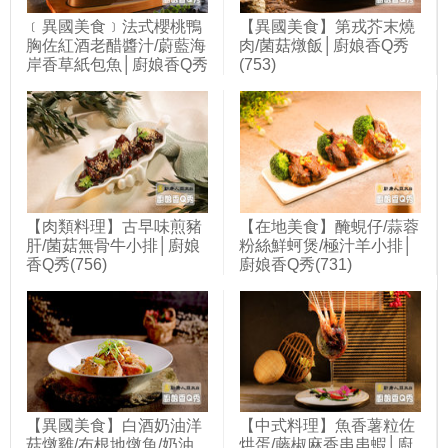
﹝異國美食﹞法式櫻桃鴨
【異國美食】第戎芥末燒
胸佐紅酒老醋醬汁/蔚藍海
肉/菌菇燉飯│廚娘香Q秀
岸香草紙包魚│廚娘香Q秀
(753)
(748)
【肉類料理】古早味煎豬
【在地美食】醃蜆仔/蒜蓉
肝/菌菇無骨牛小排│廚娘
粉絲鮮蚵煲/極汁羊小排│
香Q秀(756)
廚娘香Q秀(731)
【異國美食】白酒奶油洋
【中式料理】魚香薯粒佐
菇燉雞/布根地燉魚/奶油
烘蛋/藤椒麻香串串蝦│廚