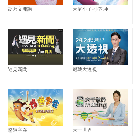
胡乃文開講
天庭小子-小乾坤
遇見新聞
選戰大透視
悠遊字在
大千世界