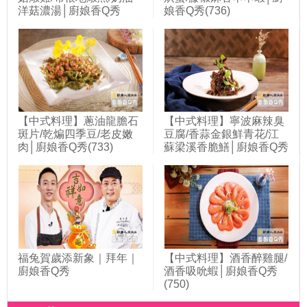
洋菇濃湯│廚娘香Q秀
娘香Q秀(736)
(720)
【中式料理】蔥油龍膽石
【中式料理】寧波麻辣臭
斑片/乾煸四季豆/老皮嫩
豆腐/香蒜金銀鮮青花/江
肉│廚娘香Q秀(733)
蘇梁溪香脆鱔│廚娘香Q秀
(742)
福兔賀歲添新象｜拜年｜
【中式料理】酒香醉雞腿/
廚娘香Q秀
酒香吸吮蝦│廚娘香Q秀
(750)