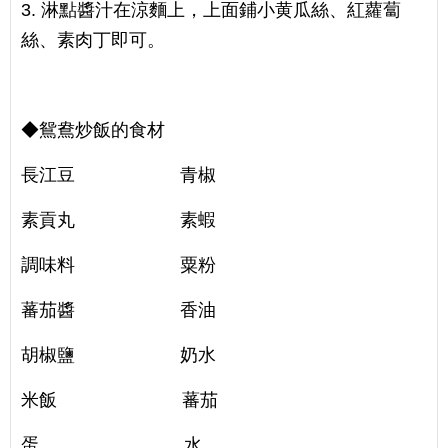
3. 淋點醬汁在涼麵上，上面鋪小黄瓜絲、紅蘿蔔
絲、素肉丁即可。
◆鴛鴦炒飯的食材
長江豆 青椒
素貢丸 素蝦
調味料 粟粉
蕃茄醬 香油
胡椒鹽 奶水
米飯 蕃茄
蛋 水