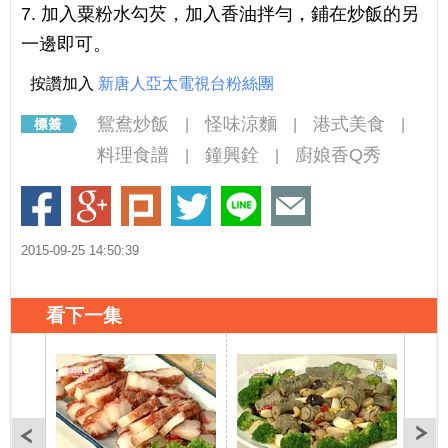
7. 加入粟粉水勾芡，加入香油拌勻，鋪在炒飯的另
一邊即可。
按讚加入
新唐人亞太電視台粉絲團
鴛鴦炒飯
怪味涼麵
港式美食
|
|
|
料理食譜
鐘興銓
廚娘香Q秀
|
|
2015-09-25 14:50:39
看下一集