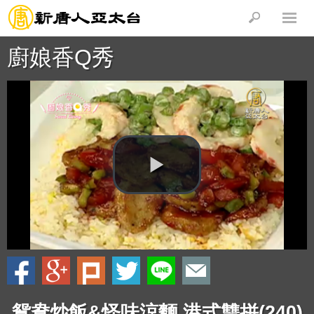
廚娘香Q秀
鴛鴦炒飯&怪味涼麵 港式雙拼(240)