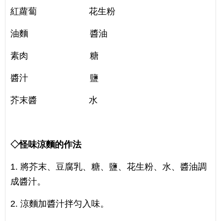
紅蘿蔔 花生粉
油麵 醬油
素肉 糖
醬汁 鹽
芥末醬 水
◇怪味涼麵的作法
1. 將芥末、豆腐乳、糖、鹽、花生粉、水、醬油調
成醬汁。
2. 涼麵加醬汁拌匀入味。