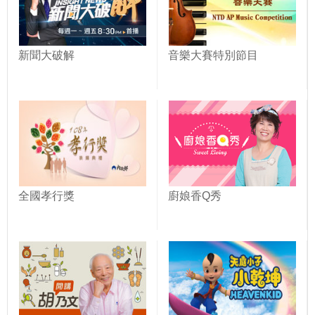
新聞大破解
音樂大賽特別節目
全國孝行獎
廚娘香Q秀