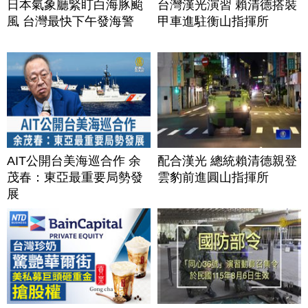
日本氣象廳緊盯白海豚颱
台灣漢光演習 賴清德搭裝
風 台灣最快下午發海警
甲車進駐衡山指揮所
AIT公開台美海巡合作 余
配合漢光 總統賴清德親登
茂春：東亞最重要局勢發
雲豹前進圓山指揮所
展