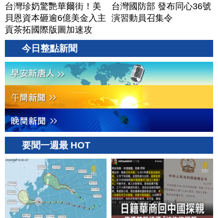
台灣珍奶驚艷華爾街！美
台灣國防部 發布同心36號
貝恩資本砸逾6億美金入主
演習動員召集令
貢茶拓國際版圖加速攻
美？｜#財經新聞｜
今日整點新聞
20260806(四)
要聞一週最 HOT