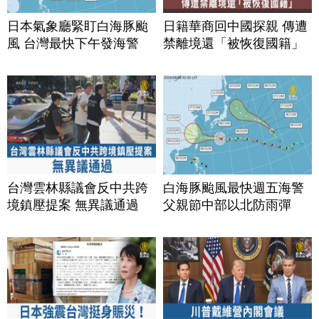
日本氣象廳緊盯白海豚颱
日籍華商回中國探親 傳遭
風 台灣最快下午發海警
禁離境還「被恢復國籍」
台灣雲林縣議會反中共跨
白海豚颱風最快週五海警
境鎮壓提案 無異議通過
父親節中部以北防雨彈