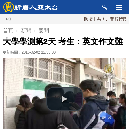
防堵中共！川普簽行政令 對多
首頁
›
新聞
›
要聞
大學學測第2天 考生：英文作文難
更新時間：2015-02-02 12:35:03