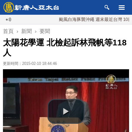
颱風白海豚襲沖繩 週末最近台灣 10日登陸
首頁
›
新聞
›
要聞
太陽花學運 北檢起訴林飛帆等118
人
更新時間：2015-02-10 18:44:46