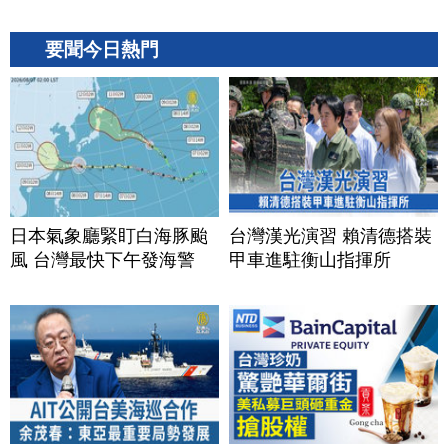
要聞今日熱門
日本氣象廳緊盯白海豚颱
台灣漢光演習 賴清德搭裝
風 台灣最快下午發海警
甲車進駐衡山指揮所