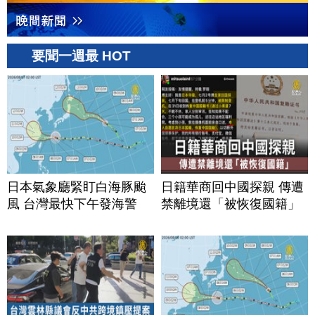
要聞一週最 HOT
日本氣象廳緊盯白海豚颱
日籍華商回中國探親 傳遭
風 台灣最快下午發海警
禁離境還「被恢復國籍」