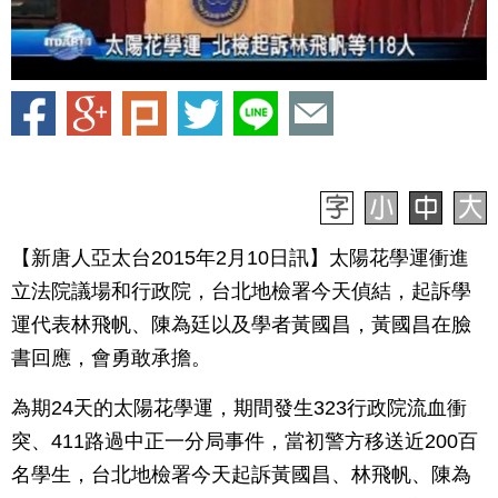
【新唐人亞太台2015年2月10日訊】太陽花學運衝進
立法院議場和行政院，台北地檢署今天偵結，起訴學
運代表林飛帆、陳為廷以及學者黃國昌，黃國昌在臉
書回應，會勇敢承擔。
為期24天的太陽花學運，期間發生323行政院流血衝
突、411路過中正一分局事件，當初警方移送近200百
名學生，台北地檢署今天起訴黃國昌、林飛帆、陳為