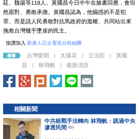
廷、魏揚等118人。黃國昌今日中午在臉書回應，會坦
然面對、勇敢承擔。黃國昌認為，他煽惑的不是犯
罪、而是請人民勇敢對抗馬政府的濫權、共同站出來
挽救台灣幾乎墜崖的民主。
按讚加入
新唐人亞太電視台粉絲團
台灣要聞
太陽花
立法院
黃國
|
|
|
昌
林飛帆
最新消息
|
|
相關新聞
中共統戰手法轉向 林飛帆：跳過中央
滲透民間