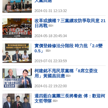
大黨回應
2024-01-31 12:13:32
改革或擴權？三黨續攻防爭取民意 21
日再戰
2024-05-18 20:45:34
實價登錄修法分階段 時力批「2.0變
0.5」
2019-07-01 22:33:59
柯建銘不甩民眾黨稱「8席立委沒
用」黃國昌回應
2024-01-22 19:22:00
週四藍白黨團三長將餐敘 傅：歡迎柯
文哲帶隊