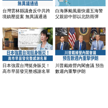
台灣雲林縣議會反中共跨
白海豚颱風最快週五海警
境鎮壓提案 無異議通過
父親節中部以北防雨彈
日本強震台灣挺身賑災！
川普戴維營內閣會議 預告
高市早苗發完整感謝名單
數週內重擊伊朗