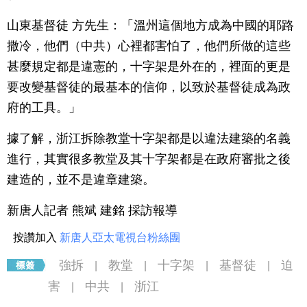
山東基督徒 方先生：「溫州這個地方成為中國的耶路
撒冷，他們（中共）心裡都害怕了，他們所做的這些
甚麼規定都是違憲的，十字架是外在的，裡面的更是
要改變基督徒的最基本的信仰，以致於基督徒成為政
府的工具。」
據了解，浙江拆除教堂十字架都是以違法建築的名義
進行，其實很多教堂及其十字架都是在政府審批之後
建造的，並不是違章建築。
新唐人記者 熊斌 建銘 採訪報導
按讚加入
新唐人亞太電視台粉絲團
強拆
教堂
十字架
基督徒
迫
|
|
|
|
害
中共
浙江
|
|