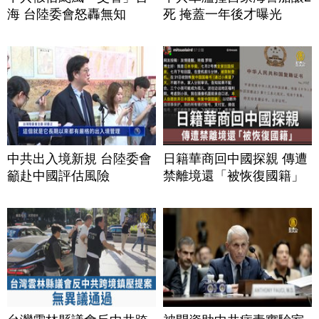
海 台陸委會怒轟無知
死 掩蓋一年後才曝光
中共出入境新規 台陸委會
日籍華商回中國探親 傳遭
籲赴中國評估風險
禁離境還「被恢復國籍」