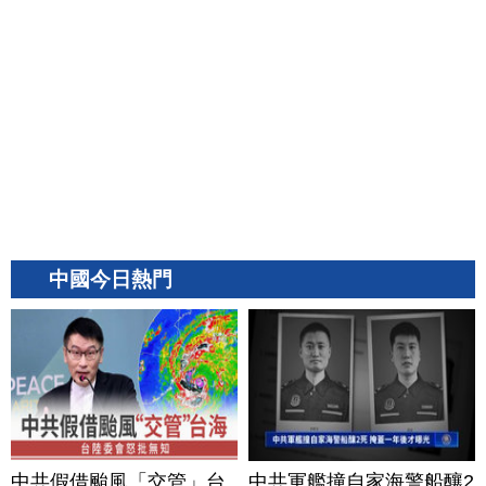
中國今日熱門
中共假借颱風「交管」台
中共軍艦撞自家海警船釀2