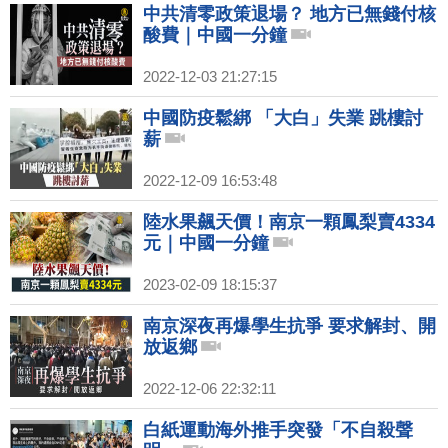
中共清零政策退場？ 地方已無錢付核
酸費｜中國一分鐘
2022-12-03 21:27:15
中國防疫鬆綁 「大白」失業 跳樓討
薪
2022-12-09 16:53:48
陸水果飆天價！南京一顆鳳梨賣4334
元｜中國一分鐘
2023-02-09 18:15:37
南京深夜再爆學生抗爭 要求解封、開
放返鄉
2022-12-06 22:32:11
白紙運動海外推手突發「不自殺聲