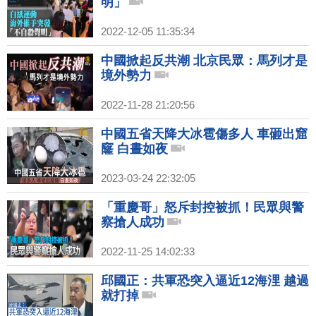
明」
2022-12-05 11:35:34
中國掀起反共潮 北京民眾：馬列才是
境外勢力
2022-11-28 21:20:56
中國五省天降大冰雹傷多人 車砸出窟
窿 白晝如夜
2023-03-24 22:32:05
「重慶哥」怒斥封控被抓！民眾與警
察搶人成功
2022-11-25 14:02:33
邱國正：共軍恐突入逼近12海浬 越過
就打掉