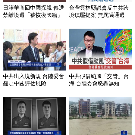
日籍華商回中國探親 傳遭
台灣雲林縣議會反中共跨
禁離境還「被恢復國籍」
境鎮壓提案 無異議通過
中共出入境新規 台陸委會
中共假借颱風「交管」台
籲赴中國評估風險
海 台陸委會怒轟無知