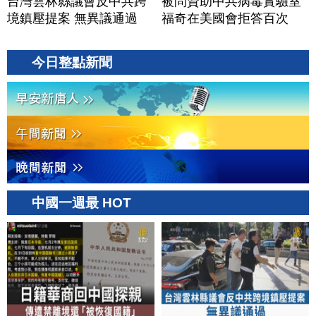
台灣雲林縣議會反中共跨
被問資助中共病毒實驗室
境鎮壓提案 無異議通過
福奇在美國會拒答百次
今日整點新聞
中國一週最 HOT