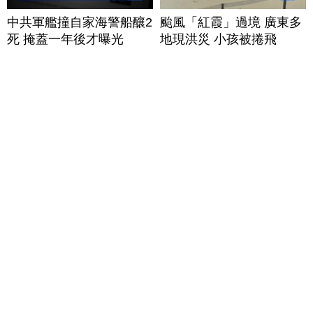
中共軍艦撞自家海警船釀2
颱風「紅霞」過境 廣東多
死 掩蓋一年後才曝光
地現洪災 小孩被捲飛