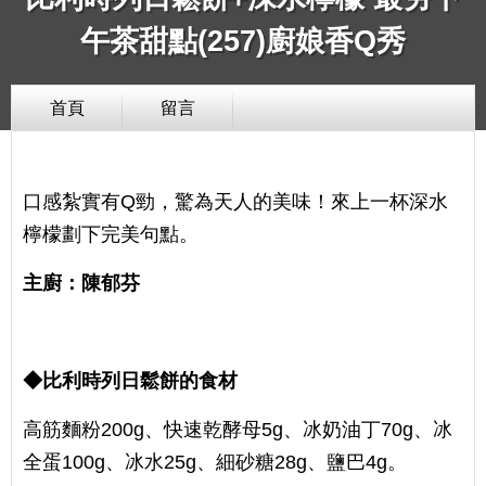
午茶甜點(257)廚娘香Q秀
首頁
留言
口感紮實有Q勁，驚為天人的美味！來上一杯深水
檸檬劃下完美句點。
主廚：陳郁芬
◆比利時列日鬆餅的食材
高筋麵粉200g、快速乾酵母5g、冰奶油丁70g、冰
全蛋100g、冰水25g、細砂糖28g、鹽巴4g。