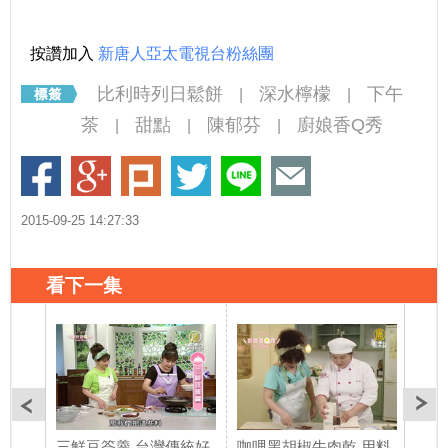
按讚加入
新唐人亞太電視台粉絲團
比利時列日鬆餅
深水檸檬
下午
|
|
茶
甜點
陳郁芬
廚娘香Q秀
|
|
|
2015-09-25 14:27:33
看下一集
三鮮豆簽羹 台灣傳統好
咖哩黑胡椒牛肉乾 用料
乳酪