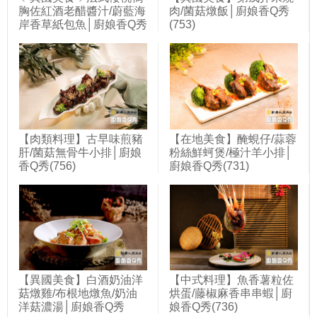
胸佐紅酒老醋醬汁/蔚藍海
肉/菌菇燉飯│廚娘香Q秀
岸香草紙包魚│廚娘香Q秀
(753)
(748)
【肉類料理】古早味煎豬
【在地美食】醃蜆仔/蒜蓉
肝/菌菇無骨牛小排│廚娘
粉絲鮮蚵煲/極汁羊小排│
香Q秀(756)
廚娘香Q秀(731)
【異國美食】白酒奶油洋
【中式料理】魚香薯粒佐
菇燉雞/布根地燉魚/奶油
烘蛋/藤椒麻香串串蝦│廚
洋菇濃湯│廚娘香Q秀
娘香Q秀(736)