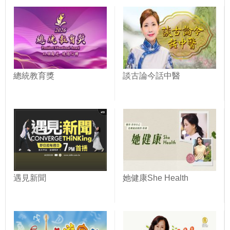
總統教育獎
談古論今話中醫
遇見新聞
她健康She Health