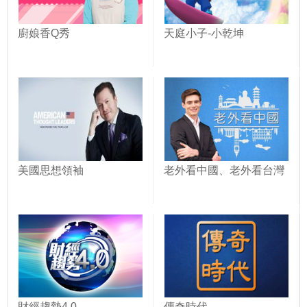
廚娘香Q秀
天庭小子-小乾坤
美國思想領袖
老外看中國、老外看台灣
財經趨勢4.0
傳奇時代