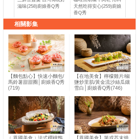
滋味(258)廚娘香Q秀
天然吃得安心(259)廚娘
+台
香Q秀
腸大
廚娘
相關影集
【麵包點心】快速小麵包/
【在地美食】檸檬雞片/椒
馬鈴薯甜甜圈│廚娘香Q秀
鹽炒里肌/黃金流沙絲瓜鑲
(719)
雪白│廚娘香Q秀(746)
﹝異國美食﹞法式櫻桃鴨
【異國美食】第戎芥末燒