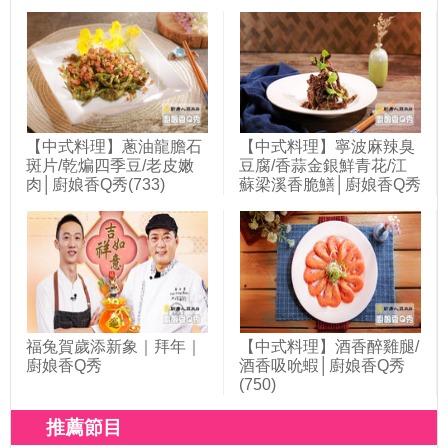
(720)
【中式料理】蔥油龍膽石
【中式料理】寧波麻辣臭
斑片/乾煸四季豆/老皮嫩
豆腐/香蒜金銀鮮青花/江
肉│廚娘香Q秀(733)
蘇梁溪香脆鱔│廚娘香Q秀
(742)
福兔賀歲添新象｜拜年｜
【中式料理】酒香醉雞腿/
廚娘香Q秀
酒香吸吮蝦│廚娘香Q秀
(750)
推薦節目