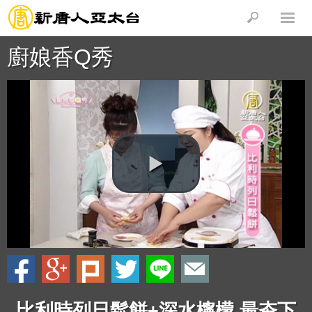
廚娘香Q秀
比利時列日鬆餅+深水檸檬 最夯下