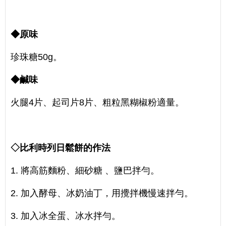
◆原味
珍珠糖50g。
◆鹹味
火腿4片、起司片8片、粗粒黑糊椒粉適量。
◇比利時列日鬆餅的作法
1. 將高筋麵粉、細砂糖 、鹽巴拌勻。
2. 加入酵母、冰奶油丁，用攪拌機慢速拌勻。
3. 加入冰全蛋、冰水拌勻。