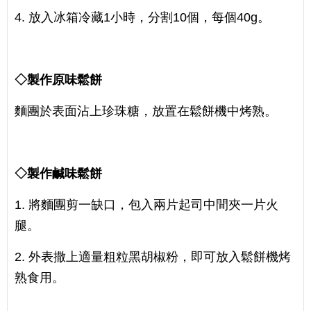
4. 放入冰箱冷藏1小時，分割10個，每個40g。
◇製作原味鬆餅
麵團於表面沾上珍珠糖，放置在鬆餅機中烤熟。
◇製作鹹味鬆餅
1. 將麵團剪一缺口，包入兩片起司中間夾一片火
腿。
2. 外表撒上適量粗粒黑胡椒粉，即可放入鬆餅機烤
熟食用。