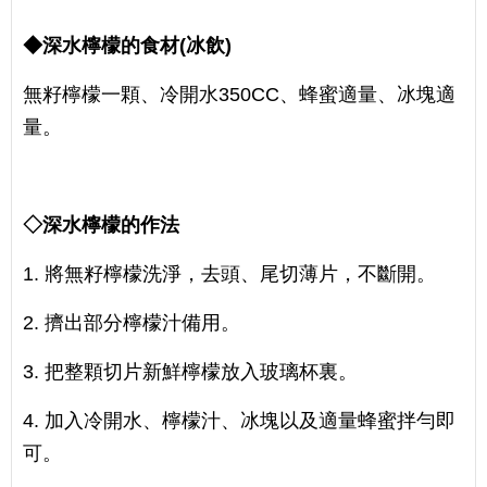
◆深水檸檬的食材(冰飲)
無籽檸檬一顆、冷開水350CC、蜂蜜適量、冰塊適
量。
◇深水檸檬的作法
1. 將無籽檸檬洗淨，去頭、尾切薄片，不斷開。
2. 擠出部分檸檬汁備用。
3. 把整顆切片新鮮檸檬放入玻璃杯裏。
4. 加入冷開水、檸檬汁、冰塊以及適量蜂蜜拌勻即
可。