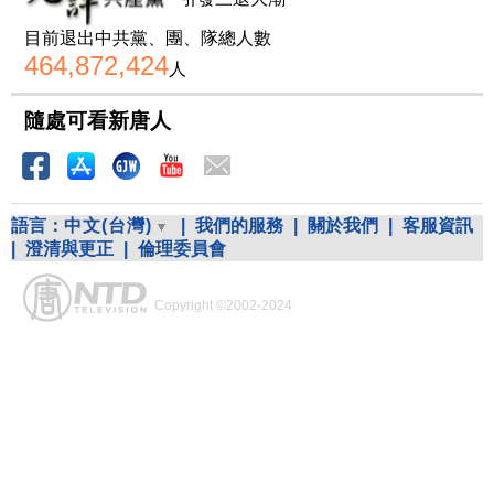
目前退出中共黨、團、隊總人數
464,872,424
人
隨處可看新唐人
語言：
中文(台灣)
|
我們的服務
|
關於我們
|
客服資訊
|
澄清與更正
|
倫理委員會
Copyright ©2002-2024