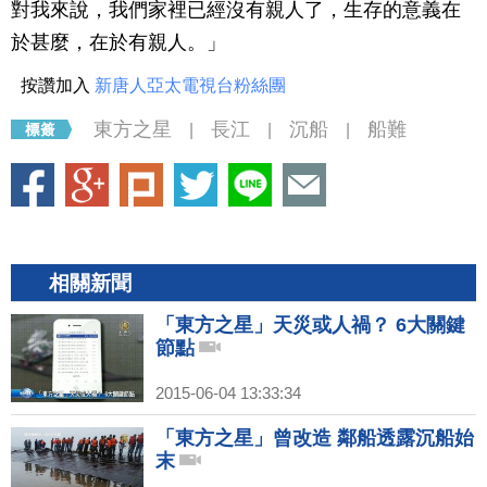
對我來說，我們家裡已經沒有親人了，生存的意義在
於甚麼，在於有親人。」
按讚加入
新唐人亞太電視台粉絲團
東方之星
長江
沉船
船難
|
|
|
相關新聞
「東方之星」天災或人禍？ 6大關鍵
節點
2015-06-04 13:33:34
「東方之星」曾改造 鄰船透露沉船始
末