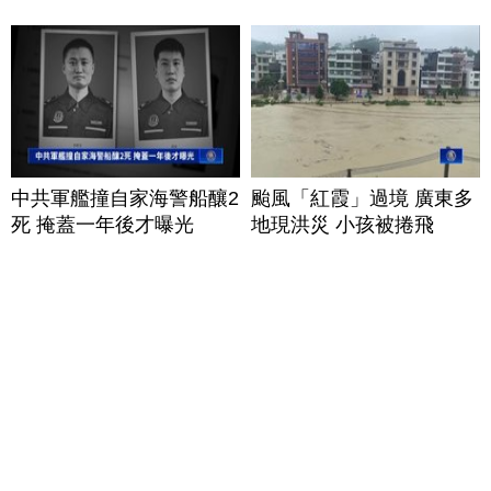
中共軍艦撞自家海警船釀2
颱風「紅霞」過境 廣東多
死 掩蓋一年後才曝光
地現洪災 小孩被捲飛