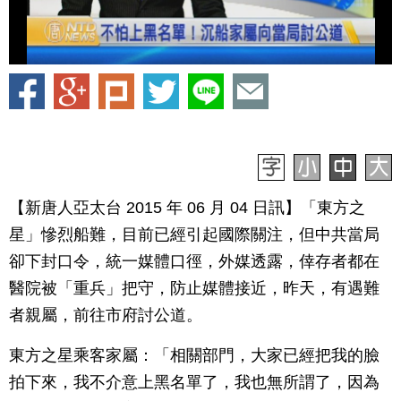
【新唐人亞太台 2015 年 06 月 04 日訊】「東方之
星」慘烈船難，目前已經引起國際關注，但中共當局
卻下封口令，統一媒體口徑，外媒透露，倖存者都在
醫院被「重兵」把守，防止媒體接近，昨天，有遇難
者親屬，前往市府討公道。
東方之星乘客家屬：「相關部門，大家已經把我的臉
拍下來，我不介意上黑名單了，我也無所謂了，因為