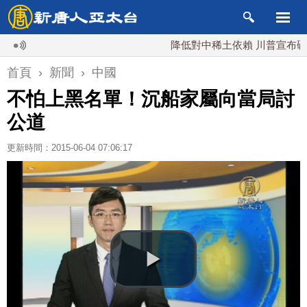
降低對中稀土依賴 川普宣布礦業投資
首頁
›
新聞
›
中國
不怕上黑名單！沉船家屬向當局討
公道
更新時間：2015-06-04 07:06:17