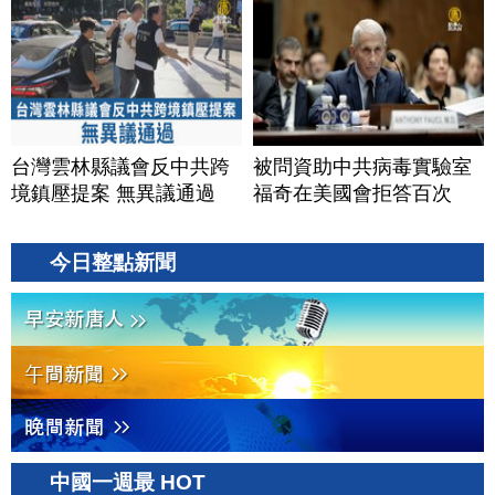
台灣雲林縣議會反中共跨
被問資助中共病毒實驗室
境鎮壓提案 無異議通過
福奇在美國會拒答百次
今日整點新聞
中國一週最 HOT