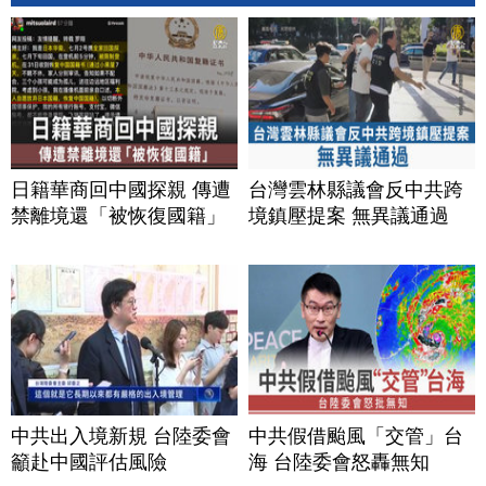
日籍華商回中國探親 傳遭
台灣雲林縣議會反中共跨
禁離境還「被恢復國籍」
境鎮壓提案 無異議通過
中共出入境新規 台陸委會
中共假借颱風「交管」台
籲赴中國評估風險
海 台陸委會怒轟無知