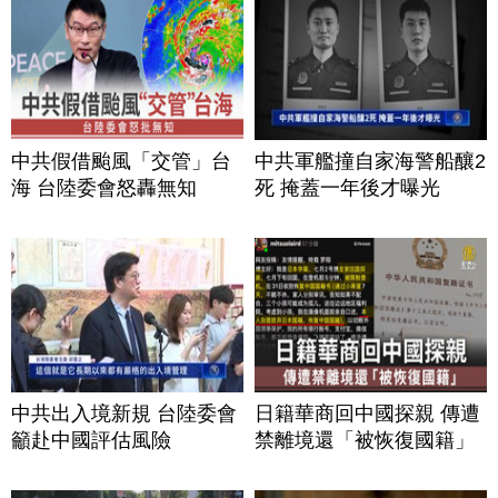
中共假借颱風「交管」台
中共軍艦撞自家海警船釀2
海 台陸委會怒轟無知
死 掩蓋一年後才曝光
中共出入境新規 台陸委會
日籍華商回中國探親 傳遭
籲赴中國評估風險
禁離境還「被恢復國籍」