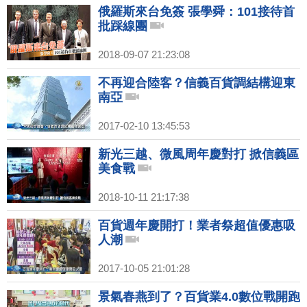
俄羅斯來台免簽 張學舜：101接待首
批踩線團
2018-09-07 21:23:08
不再迎合陸客？信義百貨調結構迎東
南亞
2017-02-10 13:45:53
新光三越、微風周年慶對打 掀信義區
美食戰
2018-10-11 21:17:38
百貨週年慶開打！業者祭超值優惠吸
人潮
2017-10-05 21:01:28
景氣春燕到了？百貨業4.0數位戰開跑