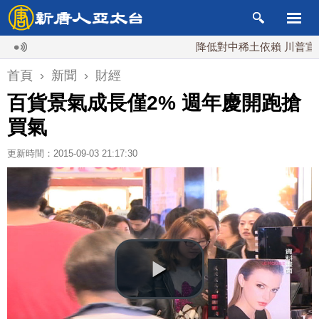
降低對中稀土依賴 川普宣布礦業
首頁
›
新聞
›
財經
百貨景氣成長僅2% 週年慶開跑搶
買氣
更新時間：2015-09-03 21:17:30