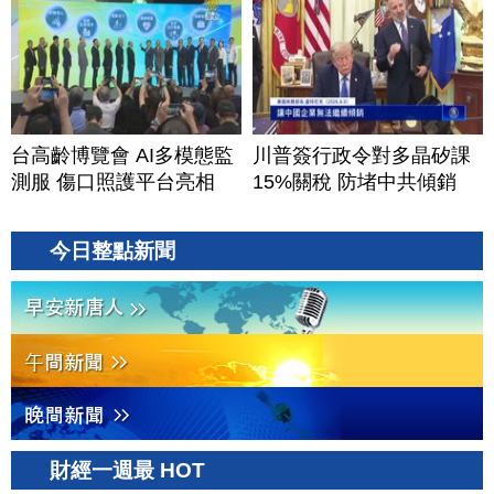
台高齡博覽會 AI多模態監
川普簽行政令對多晶矽課
測服 傷口照護平台亮相
15%關稅 防堵中共傾銷
今日整點新聞
財經一週最 HOT