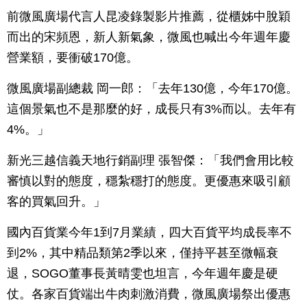
前微風廣場代言人昆凌錄製影片推薦，從櫃姊中脫穎
而出的宋頻恩，新人新氣象，微風也喊出今年週年慶
營業額，要衝破170億。
微風廣場副總裁 岡一郎：「去年130億，今年170億。
這個景氣也不是那麼的好，成長只有3%而以。去年有
4%。」
新光三越信義天地行銷副理 張智傑：「我們會用比較
審慎以對的態度，穩紮穩打的態度。更優惠來吸引顧
客的買氣回升。」
國內百貨業今年1到7月業績，四大百貨平均成長率不
到2%，其中精品類第2季以來，僅持平甚至微幅衰
退，SOGO董事長黃晴雯也坦言，今年週年慶是硬
仗。各家百貨端出牛肉刺激消費，微風廣場祭出優惠