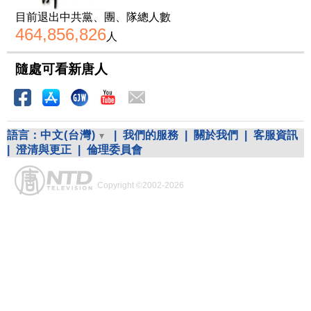
目前退出中共黨、團、隊總人數
464,856,826
人
隨處可看新唐人
語言：
中文(台灣)
|
我們的服務
|
關於我們
|
客服資訊
|
澄清與更正
|
倫理委員會
Copyright ©2002-2026