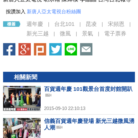
按讚加入
新唐人亞太電視台粉絲團
週年慶
台北101
昆凌
宋頻恩
|
|
|
|
新光三越
微風
景氣
電子票券
|
|
|
相關新聞
百貨週年慶 101觀景台首度封館開趴
2015-09-10 22:10:13
信義百貨週年慶登場 新光三越微風湧
人潮