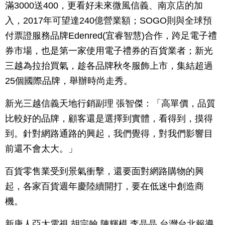
滿3000送400，更看好未來微風信義、南京店的加
入，2017年可望達240億營業額；SOGO則與全球預
付票證服務品牌Edenred(宜睿智慧)合作，跨足電子禮
券市場，也是第一家使用電子禮券的百貨業者；新光
三越為拉抬買氣，趁各品牌秋冬服飾上市，集結超過
25個國際品牌，舉辦時尚走秀。
新光三越信義天地行銷副理 張智傑：「高單價，品質
比較好的品牌，顧客還是選擇到實體，看得到，摸得
到。針對網路通路的興起，我們覺得，對我們影響目
前還不會太大。」
百貨零售業受到景氣衝擊，還要面對網路購物的興
起，各家百貨週年慶陸續開打，要在低迷中創造商
機。
新唐人亞太電視 胡宗翰 陳輝模 李晶晶 台灣台北報導