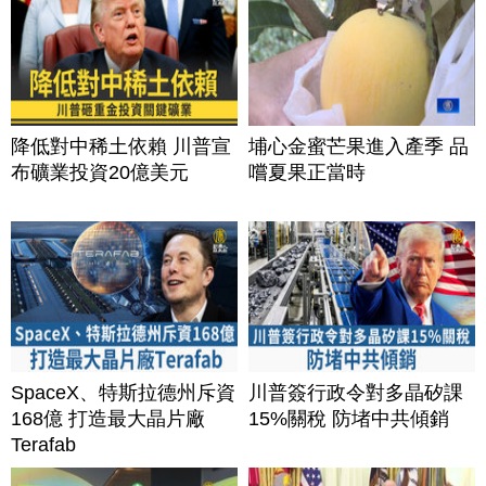
降低對中稀土依賴 川普宣
埔心金蜜芒果進入產季 品
布礦業投資20億美元
嚐夏果正當時
SpaceX、特斯拉德州斥資
川普簽行政令對多晶矽課
168億 打造最大晶片廠
15%關稅 防堵中共傾銷
Terafab