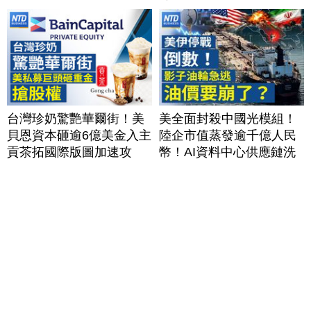
台灣珍奶驚艷華爾街！美
美全面封殺中國光模組！
貝恩資本砸逾6億美金入主
陸企市值蒸發逾千億人民
貢茶拓國際版圖加速攻
幣！AI資料中心供應鏈洗
美？｜#財經新聞｜
牌？台灣喜迎轉單！成關
20260806(四)
鍵樞紐？｜#財經新聞
│20260805 (三)