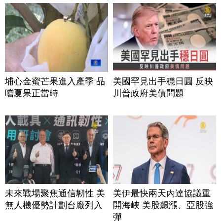
埔心金蜜芒果進入產季 品
美國罕見出手穩日圓 反映
嚐夏果正當時
川普政府美債問題
未來戰場聚焦通信韌性 美
美伊最快兩天內達協議重
無人機優勢計劃台廠列入
開海峽 美股飆漲、亞股強
彈