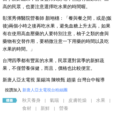
高的民眾，也要注意選擇吃水果的時間喔。
彰濱秀傳醫院營養師 顏翊橞：「餐與餐之間，或是(飯
後)兩個小時之後再吃水果，避免血糖上升太高，如果
有在使用高血壓藥的人要特別注意，柚子之類的會與
藥物有交替作用，要稍微注意一下用藥的時間以及吃
水果的時間。」
台灣四季都有豐富的水果，民眾選對當季的新鮮蔬
果，不僅營養保健，而且，價格也比較便宜。
新唐人亞太電視 葉錫鴻 陳映甄 趙揚 台灣台中報導
按讚加入
新唐人亞太電視台粉絲團
秋天養身
氣喘
皮膚乾燥
水果
|
|
|
|
食材
新鮮
營養
|
|