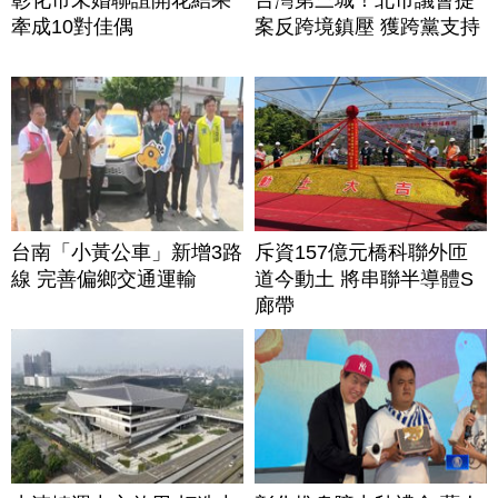
牽成10對佳偶
案反跨境鎮壓 獲跨黨支持
台南「小黃公車」新增3路
斥資157億元橋科聯外匝
線 完善偏鄉交通運輸
道今動土 將串聯半導體S
廊帶