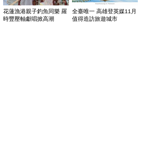
花蓮漁港親子釣魚同樂 羅
全臺唯一 高雄登英媒11月
時豐壓軸獻唱掀高潮
值得造訪旅遊城市