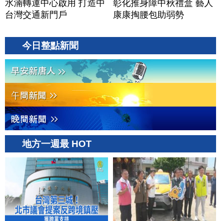
水湳轉運中心啟用 打造中
彰化推身障中秋禮盒 藝人
台灣交通新門戶
康康掏腰包助弱勢
今日整點新聞
地方一週最 HOT