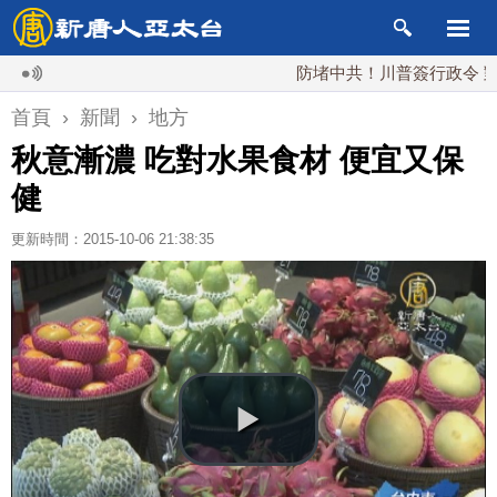
防堵中共！川普簽行政令 對多晶矽
首頁
›
新聞
›
地方
秋意漸濃 吃對水果食材 便宜又保
健
更新時間：2015-10-06 21:38:35