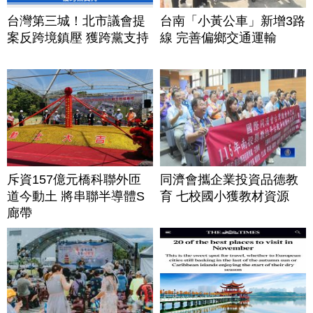
台灣第三城！北市議會提
台南「小黃公車」新增3路
案反跨境鎮壓 獲跨黨支持
線 完善偏鄉交通運輸
斥資157億元橋科聯外匝
同濟會攜企業投資品德教
道今動土 將串聯半導體S
育 七校國小獲教材資源
廊帶