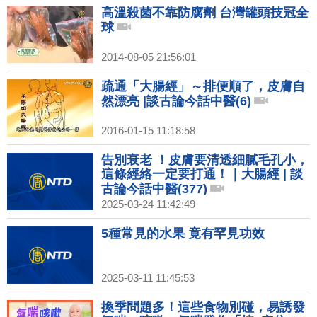
高溫殺菌不靠防腐劑 台灣罐頭技冠全
球
2014-08-05 21:56:01
疏通「大腸經」～排便順了，皮膚自
然漂亮 |談古論今話中醫(6)
2016-01-15 11:18:58
告別衰老 ！皮膚要清透細膩毛孔小，
這條經絡一定要打通！｜大腸經 | 談
古論今話中醫(377)
2025-03-24 11:42:49
5種常見的水果 竟有罕見功效
2025-03-11 11:45:53
換季問題多！這些食物別碰，易誘發