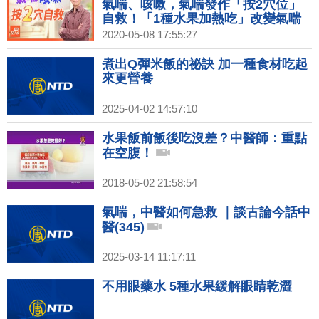
氣喘、咳嗽，氣喘發作「按2穴位」
自救！「1種水果加熱吃」改變氣喘
體質｜ 胡乃文開講Dr.HU_31
2020-05-08 17:55:27
煮出Q彈米飯的祕訣 加一種食材吃起
來更營養
2025-04-02 14:57:10
水果飯前飯後吃沒差？中醫師：重點
在空腹！
2018-05-02 21:58:54
氣喘，中醫如何急救 ｜談古論今話中
醫(345)
2025-03-14 11:17:11
不用眼藥水 5種水果緩解眼睛乾澀